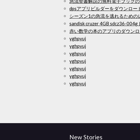
急流聖書解説の無料電子ブックの
dpsアプリビルダーをダウンロー
シーズン1の急流を逃れるための
sandisk cruzer 4GB sdcz3
赤い数学の本のアプリのダウンロ
yghpyuj
yghpyuj
yghpyuj
yghpyuj
yghpyuj
yghpyuj
yghpyuj
New Stories