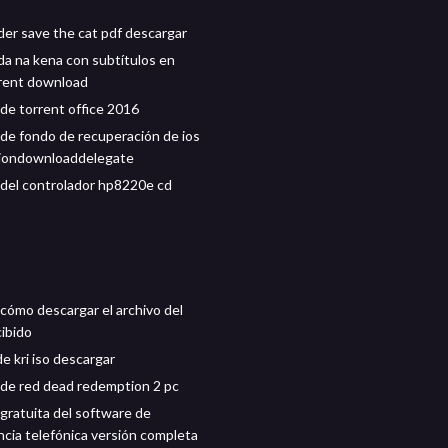
der save the cat pdf descargar
ida na kena con subtítulos en
rrent download
de torrent office 2016
de fondo de recuperación de ios
siondownloaddelegate
del controlador hp8220e cd
 cómo descargar el archivo del
cibido
e kri iso descargar
de red dead redemption 2 pc
gratuita del software de
ncia telefónica versión completa