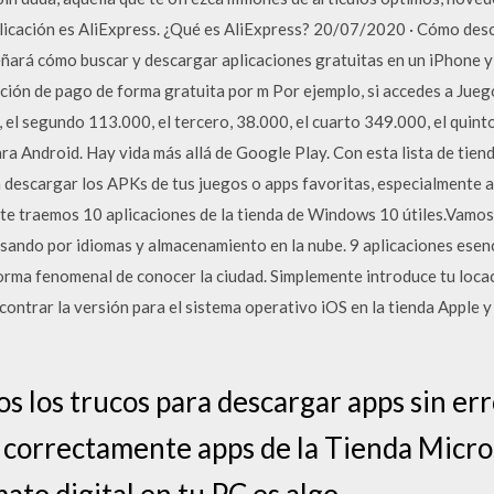
licación es AliExpress. ¿Qué es AliExpress? 20/07/2020 · Cómo desc
eñará cómo buscar y descargar aplicaciones gratuitas en un iPhone y
ción de pago de forma gratuita por m Por ejemplo, si accedes a Juego
, el segundo 113.000, el tercero, 38.000, el cuarto 349.000, el quint
ra Android. Hay vida más allá de Google Play. Con esta lista de tien
 descargar los APKs de tus juegos o apps favoritas, especialmente a
y te traemos 10 aplicaciones de la tienda de Windows 10 útiles.Vamo
 pasando por idiomas y almacenamiento en la nube. 9 aplicaciones esen
rma fenomenal de conocer la ciudad. Simplemente introduce tu locac
contrar la versión para el sistema operativo iOS en la tienda Apple y
s los trucos para descargar apps sin e
correctamente apps de la Tienda Micros
ato digital en tu PC es algo