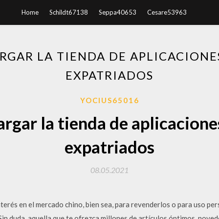
Home
Schildt67138
Seppa40653
Cesare53963
GAR LA TIENDA DE APLICACIONE
EXPATRIADOS
YOCIUS65016
gar la tienda de aplicacione
expatriados
08.05.2021
erés en el mercado chino, bien sea, para revenderlos o para uso pers
in duda, aquella que te ofrezca millones de artículos óptimos, novedo