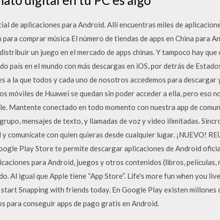
cial de aplicaciones para Android. Allí encuentras miles de aplicacio
n para comprar música El número de tiendas de apps en China para And
distribuir un juego en el mercado de apps chinas. Y tampoco hay que 
do país en el mundo con más descargas en iOS, por detrás de Estado
nes a la que todos y cada uno de nosotros accedemos para descargar y
s móviles de Huawei se quedan sin poder acceder a ella, pero eso no
le. Mantente conectado en todo momento con nuestra app de comunic
grupo, mensajes de texto, y llamadas de voz y video ilimitadas. Sinc
id y comunícate con quien quieras desde cualquier lugar. ¡NUEVO
ogle Play Store te permite descargar aplicaciones de Android oficia
licaciones para Android, juegos y otros contenidos (libros, películas,
o. Al igual que Apple tiene “App Store“. Life's more fun when you li
start Snapping with friends today. En Google Play existen millones 
s para conseguir apps de pago gratis en Android.