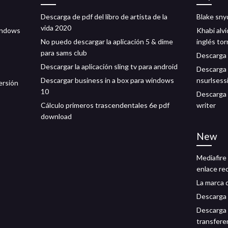
Descarga de pdf del libro de artista de la
Blake sny
vida 2020
indows
Khabi alv
No puedo descargar la aplicación 5 & dime
inglés to
para sams club
Descarga 
Descargar la aplicación sling tv para android
Descarga 
Descargar business in a box para windows
nsurlses
ersión
10
Descarga 
Cálculo primeros trascendentales 6e pdf
writer
download
New
Mediafire
enlace re
La marca d
Descarga 
Descarga 
transfere