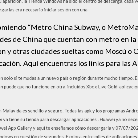
u aparición, la Tienda Windows ha sido el centro de descarga, cada v
garlas era necesario iniciar sesión con una
ecomiendo “Metro China Subway, o MetroMa
ades de China que cuentan con metro en la 
ón y otras ciudades sueltas como Moscú o 
cación. Aquí encuentras los links para las 
 solo si te mudas a un nuevo país o región durante mucho tiempo. E
n puede que no funcione en otra, incluidos Xbox Live Gold, aplicacione
Malavida es sencillo y seguro. Todas las apk y los programas Androi
i ya tiene su tienda para descargar aplicaciones . Huawei ya no nece
awei App Gallery y aquí te enseñamos cómo descargarla y 07/07/202
dows en cuestión de segundos. Explora entre miles de aplicaciones 