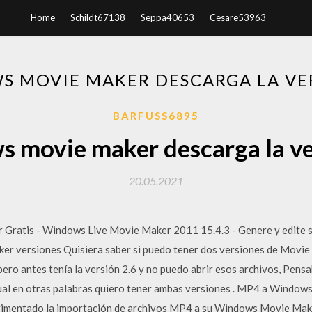
Home
Schildt67138
Seppa40653
Cesare53963
 MOVIE MAKER DESCARGA LA VE
BARFUSS6895
 movie maker descarga la ve
20.05.2021
Gratis - Windows Live Movie Maker 2011 15.4.3 - Genere y edite su
 versiones Quisiera saber si puedo tener dos versiones de Movie 
pero antes tenía la versión 2.6 y no puedo abrir esos archivos, Pen
ctual en otras palabras quiero tener ambas versiones . MP4 a Wind
entado la importación de archivos MP4 a su Windows Movie Maker