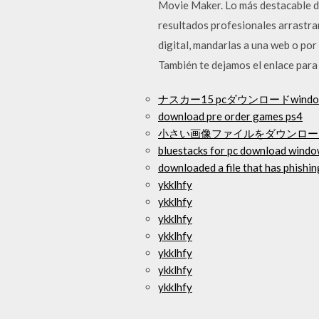
Movie Maker. Lo más destacable d
resultados profesionales arrastra
digital, mandarlas a una web o p
También te dejamos el enlace para
ナスカー15 pcダウンロードwindow
download pre order games ps4
小さい画像ファイルをダウンロー
bluestacks for pc download windo
downloaded a file that has phishin
ykklhfy
ykklhfy
ykklhfy
ykklhfy
ykklhfy
ykklhfy
ykklhfy