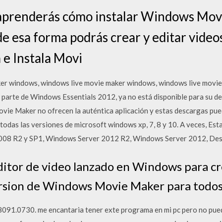
aprenderás cómo instalar Windows Mov
de esa forma podrás crear y editar video
e Instala Movi
er windows, windows live movie maker windows, windows live movie
arte de Windows Essentials 2012, ya no está disponible para su de
vie Maker no ofrecen la auténtica aplicación y estas descargas pued
odas las versiones de microsoft windows xp, 7, 8 y 10. A veces, Est
008 R2 y SP1, Windows Server 2012 R2, Windows Server 2012, D
itor de video lanzado en Windows para cre
ersion de Windows Movie Maker para todos
91.0730. me encantaria tener exte programa en mi pc pero no pued