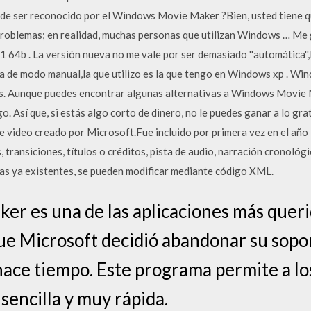
ede ser reconocido por el Windows Movie Maker ?Bien, usted tiene qu
 problemas; en realidad, muchas personas que utilizan Windows … M
64b . La versión nueva no me vale por ser demasiado ''automática'',l
a de modo manual,la que utilizo es la que tengo en Windows xp . W
s. Aunque puedes encontrar algunas alternativas a Windows Movie M
o. Así que, si estás algo corto de dinero, no le puedes ganar a lo gr
de video creado por Microsoft.Fue incluido por primera vez en el a
, transiciones, títulos o créditos, pista de audio, narración cronológ
las ya existentes, se pueden modificar mediante código XML.
 es una de las aplicaciones más querid
que Microsoft decidió abandonar su sopor
hace tiempo. Este programa permite a lo
sencilla y muy rápida.