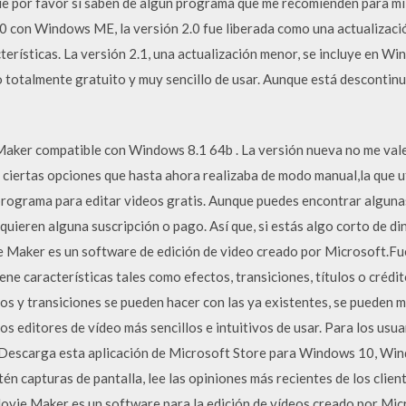
que por favor si saben de algun programa que me recomienden para 
0 con Windows ME, la versión 2.0 fue liberada como una actualizaci
cterísticas. La versión 2.1, una actualización menor, se incluye en 
 totalmente gratuito y muy sencillo de usar. Aunque está descontin
ker compatible con Windows 8.1 64b . La versión nueva no me val
te ciertas opciones que hasta ahora realizaba de modo manual,la que 
rograma para editar videos gratis. Aunque puedes encontrar algun
quieren alguna suscripción o pago. Así que, si estás algo corto de di
e Maker es un software de edición de video creado por Microsoft.Fue
características tales como efectos, transiciones, títulos o crédito
os y transiciones se pueden hacer con las ya existentes, se pueden 
 editores de vídeo más sencillos e intuitivos de usar. Para los usua
… Descarga esta aplicación de Microsoft Store para Windows 10, W
n capturas de pantalla, lee las opiniones más recientes de los client
ie Maker es un software para la edición de vídeos creado por Micro