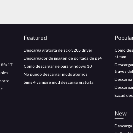
Featured
Popula
Descarga gratuita de scx-3205 driver
Cómo desc
steam
Descargador de imagen de portada de ps4
fifa 17
Descargar
Cómo descargar jre para windows 10
través de
nnies
No puedo descargar mods aternos
Descarga 
porte
Sims 4 vampire mod descarga gratuita
Descargar
pc
Ezcad des
New
Descarga 