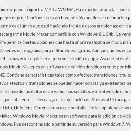
mo se puede importar MP4 a WMM? ¿Ha experimentado la importac
ente deja de funcionar o su archivo no sólo puede ser reconocido
ted no es el único que está haciendo frente a estos problemas; en re
escargarme Movie Maker compatible con Windows 8.1 64b . La versi
o me permite ciertas opciones que hasta ahora realizaba de modo manu
ker es un programa para editar videos gratis. Aunque puedes encon
, la mayoría requieren alguna suscripción o pago. Así que, si estás 
indows Movie Maker es un software de edición de video creado por Mi
 Contiene características tales como efectos, transiciones, títulos 
evos efectos y transiciones se pueden hacer con las ya existentes, 
s uno de los editores de vídeo más sencillos e intuitivos de usar. 
ás que suficiente. … Descarga esta aplicación de Microsoft Store 
Hub), HoloLens. Obtén capturas de pantalla, lee las opiniones más r
 Maker. Windows Movie Maker es un software para la edición de víd
indows. Fue descontinuado a partir de su versión para Windows 7. 