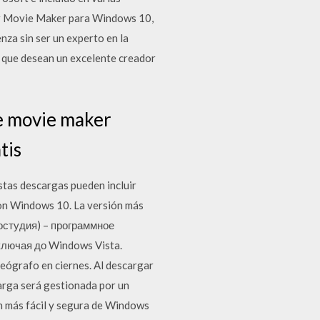
ar Movie Maker para Windows 10,
za sin ser un experto en la
s que desean un excelente creador
e movie maker
tis
stas descargas pueden incluir
 con Windows 10. La versión más
ностудия) – программное
лючая до Windows Vista.
grafo en ciernes. Al descargar
arga será gestionada por un
n más fácil y segura de Windows