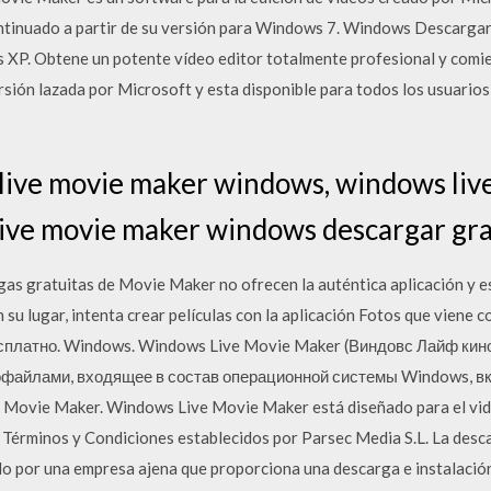
ntinuado a partir de su versión para Windows 7. Windows Descarg
P. Obtene un potente vídeo editor totalmente profesional y comien
ersión lazada por Microsoft y esta disponible para todos los usuario
live movie maker windows, windows liv
ive movie maker windows descargar gra
gas gratuitas de Movie Maker no ofrecen la auténtica aplicación y e
n su lugar, intenta crear películas con la aplicación Fotos que viene
 Бесплатно. Windows. Windows Live Movie Maker (Виндовс Лайф ки
офайлами, входящее в состав операционной системы Windows, вк
vie Maker. Windows Live Movie Maker está diseñado para el videó
érminos y Condiciones establecidos por Parsec Media S.L. La desc
o por una empresa ajena que proporciona una descarga e instalació