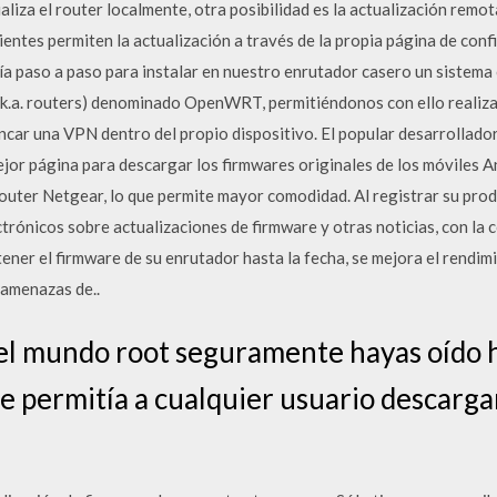
liza el router localmente, otra posibilidad es la actualización remot
ntes permiten la actualización a través de la propia página de confi
a paso a paso para instalar en nuestro enrutador casero un sistema o
.k.a. routers) denominado OpenWRT, permitiéndonos con ello realiz
car una VPN dentro del propio dispositivo. El popular desarrollador
jor página para descargar los firmwares originales de los móviles An
 router Netgear, lo que permite mayor comodidad. Al registrar su prod
ctrónicos sobre actualizaciones de firmware y otras noticias, con la
tener el firmware de su enrutador hasta la fecha, se mejora el rendim
 amenazas de..
del mundo root seguramente hayas oído 
 permitía a cualquier usuario descargar