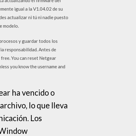
 actualizando el firmware del
mente igual a la V1.04.02 de su
s actualizar ni tú ni nadie puesto
te modelo.
procesos y guardar todos los
pia responsabilidad. Antes de
 free. You can reset Netgear
unless you know the username and
ar ha vencido o
rchivo, lo que lleva
icación. Los
a Window