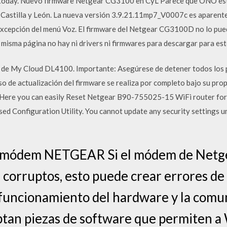
today. Nuevo firmware Netgear CG3100 en CyL Parece que ONO está
Castilla y León. La nueva versión 3.9.21.11mp7_V0007c es aparente
xcepción del menú Voz. El firmware del Netgear CG3100D no lo puede
a misma página no hay ni drivers ni firmwares para descargar para es
e de My Cloud DL4100. Importante: Asegúrese de detener todos los 
eso de actualización del firmware se realiza por completo bajo su pro
es Here you can easily Reset Netgear B90-755025-15 WiFi router for
ed Configuration Utility. You cannot update any security settings 
n módem NETGEAR Si el módem de Netge
corruptos, esto puede crear errores de a
funcionamiento del hardware y la comun
ptan piezas de software que permiten 