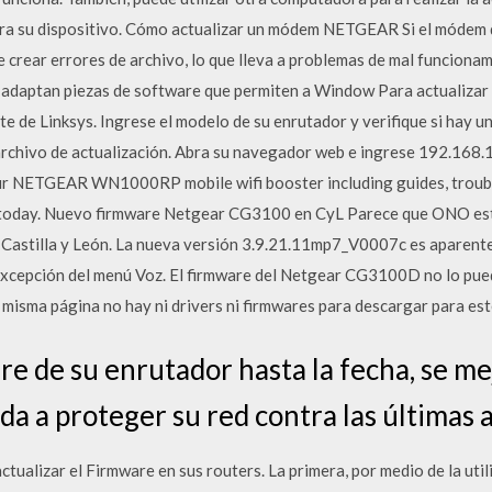
ara su dispositivo. Cómo actualizar un módem NETGEAR Si el módem 
 crear errores de archivo, lo que lleva a problemas de mal funcionam
adaptan piezas de software que permiten a Window Para actualizar e
rte de Linksys. Ingrese el modelo de su enrutador y verifique si hay u
l archivo de actualización. Abra su navegador web e ingrese 192.168.1
ur NETGEAR WN1000RP mobile wifi booster including guides, trouble
today. Nuevo firmware Netgear CG3100 en CyL Parece que ONO está
Castilla y León. La nueva versión 3.9.21.11mp7_V0007c es aparente
xcepción del menú Voz. El firmware del Netgear CG3100D no lo puede
a misma página no hay ni drivers ni firmwares para descargar para es
e de su enrutador hasta la fecha, se me
uda a proteger su red contra las últimas
tualizar el Firmware en sus routers. La primera, por medio de la uti