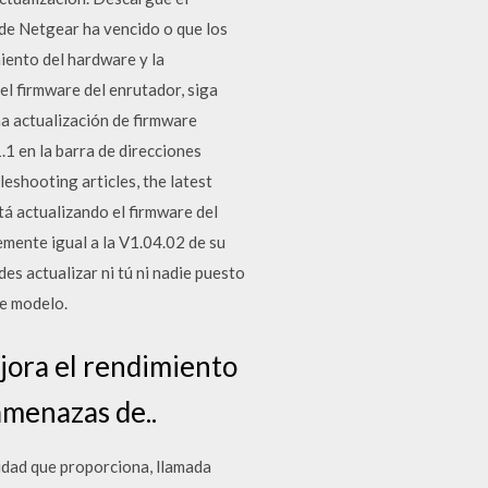
de Netgear ha vencido o que los
iento del hardware y la
l firmware del enrutador, siga
na actualización de firmware
.1 en la barra de direcciones
shooting articles, the latest
 actualizando el firmware del
mente igual a la V1.04.02 de su
s actualizar ni tú ni nadie puesto
te modelo.
jora el rendimiento
 amenazas de..
lidad que proporciona, llamada