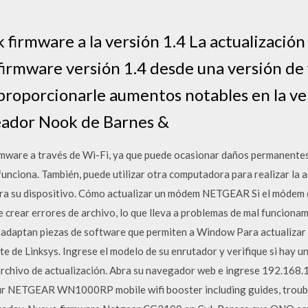
firmware a la versión 1.4 La actualización 
 firmware versión 1.4 desde una versión d
proporcionarle aumentos notables en la ve
eador Nook de Barnes &
rmware a través de Wi-Fi, ya que puede ocasionar daños permanentes
nciona. También, puede utilizar otra computadora para realizar la a
ara su dispositivo. Cómo actualizar un módem NETGEAR Si el módem 
 crear errores de archivo, lo que lleva a problemas de mal funcionam
adaptan piezas de software que permiten a Window Para actualizar e
rte de Linksys. Ingrese el modelo de su enrutador y verifique si hay u
l archivo de actualización. Abra su navegador web e ingrese 192.168.1
ur NETGEAR WN1000RP mobile wifi booster including guides, trouble