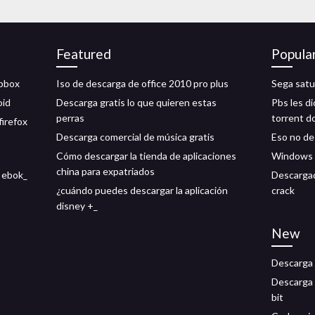
Featured
Popula
opbox
Iso de descarga de office 2010 pro plus
Sega satur
oid
Descarga gratis lo que quieren estas
Pbs les d
perras
torrent d
firefox
Descarga comercial de música gratis
Eso no d
Cómo descargar la tienda de aplicaciones
Windows 1
china para expatriados
e ebok_
Descargad
¿cuándo puedes descargar la aplicación
crack
disney +_
New
Descarga
Descarga 
bit