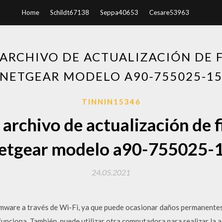
Home
Schildt67138
Seppa40653
Cesare53963
 ARCHIVO DE ACTUALIZACIÓN DE 
NETGEAR MODELO A90-755025-1
TINNIN15346
 archivo de actualización de 
etgear modelo a90-755025-
24.05.2021
rmware a través de Wi-Fi, ya que puede ocasionar daños permanentes
nciona. También, puede utilizar otra computadora para realizar la a