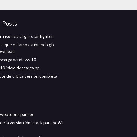
r Posts
n iso descargar star fighter
ice que estamos subiendo gb
ownload
escarga windows 10
0 inicio descarga hp
or de órbita versión completa
 webtoons para pc
de la versión idm crack para pc 64