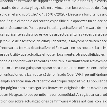
licación de firmware de support.netgear.com . Sólo tienes que escrib
" cuadro de entrada y haga clic en el vínculo en los resultados de bú
 clic en el archivo ". Chk " o " . 16/07/2020 · Descarga los últimos ar
ace. Según el modelo del router, es posible que aparezca un enlace c
 automáticamente. Pasos para instalar y actualizar el firmware de mi
ca fabricante es distinto es varios aspectos, algunas veces para des
 móvil o de escritorio, de cualquier forma, la mayoría permiten hac
ce varias formas de actualizar el Firmware en sus routers. La primer
ade Utility que actualiza el router localmente, otra posibilidad es 
modelos con firmware recientes permiten la actualización a través de
 tutorial es una guía paso a paso para instalar en nuestro enrutador
 comunicaciones (a.k.a. routers) denominado OpenWRT, permitiéndonos
mplo arrancar una VPN dentro del propio dispositivo. El popular de
jor página para descargar los firmwares originales de los móviles An
 router Netgear, lo que permite mayor comodidad. Al registrar su prod
ctrónicos sobre actualizaciones de firmware y otras noticias, con la