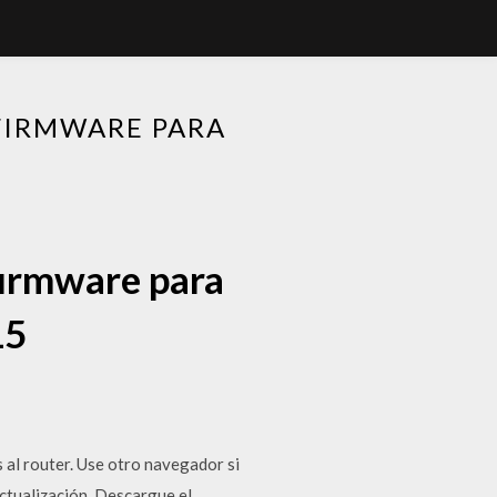
FIRMWARE PARA
5
firmware para
15
 al router. Use otro navegador si
ctualización. Descargue el