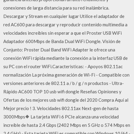
conexiones de larga distancia para su red inalámbrica.
Descargar y Stream en cualquier lugar Utilice el adaptador de
red AC600 para descargar y reproducir contenido multimedia a
velocidades increíbles sin esperar a que el Proster USB WiFi
Adaptador 600Mbps de Banda Dual WiFi Dongle. Visión de
Conjunto: Proster Dual Band WiFi Adapter le ofrece una
conexión WiFi rápida mediante la conexión a la interfaz USB de
su PC con el router WiFi.Caracteristicas: - Apoyos 802.11ac
normalización La próxima generación de Wi-Fi - Compatible con
versiones anteriores de 802.11 a / b / g / n productos - Ultra-
Rápido AC600 TOP 10 usb wifi dongle Reseñas Opiniones y
Ofertas de los mejores usb wifi dongle del 2020 Compra Aquí al
Mejor precio ! 3. Velocidades 802.11ax Next-gen de hasta
3000Mbps🔶 La tarjeta WiFi 6 PCIe alcanza una velocidad
increíble de hasta 2.4 Gbps (2402 Mbps en 5 GHz o 574 Mbps en
2.4 GHz) - Esta tarjeta WiFi es compatible con Windows 10 (64 -