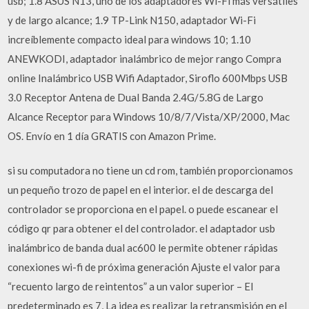
usb; 1.8 ASUS N13, uno de los adaptadores Wi-Fi más versátiles
y de largo alcance; 1.9 TP-Link N150, adaptador Wi-Fi
increíblemente compacto ideal para windows 10; 1.10
ANEWKODI, adaptador inalámbrico de mejor rango Compra
online Inalámbrico USB Wifi Adaptador, Siroflo 600Mbps USB
3.0 Receptor Antena de Dual Banda 2.4G/5.8G de Largo
Alcance Receptor para Windows 10/8/7/Vista/XP/2000, Mac
OS. Envío en 1 día GRATIS con Amazon Prime.
si su computadora no tiene un cd rom, también proporcionamos
un pequeño trozo de papel en el interior. el de descarga del
controlador se proporciona en el papel. o puede escanear el
código qr para obtener el del controlador. el adaptador usb
inalámbrico de banda dual ac600 le permite obtener rápidas
conexiones wi-fi de próxima generación Ajuste el valor para
“recuento largo de reintentos” a un valor superior – El
predeterminado es 7, La idea es realizar la retransmisión en el