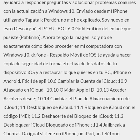
ayudará a responder preguntas y solucionar problemas comunes
con la actualización a Windows 10. Enviado desde mi iPhone
utilizando Tapatalk Perdón, no me he explicado. Soy nuevo en
esto Descargué el PCFUTBOL 6.0 Gold Edition del enlace que
pusiste (Pablinho). Ahora tengo la imagen iso y no sé
exactamente cómo debo proceder en mi computadora con
Windows 10. dr.fone - Respaldo Móvil de iOS te ayuda a hacer
copia de seguridad de forma efectiva de los datos de tu
dispositivo iOS y a restaurar lo que quieres en tu PC, iPhone o
Android. Fácil de apli 10.6 Cambiar la Cuenta de iCloud; 10.9
Atascado en iCloud ; 10.10 Olvidar Apple ID; 10.13 Acceder
Archivos desde; 10.14 Cambiar el Plan de Almacenamiento de
iCloud ; 11 Desbloqueo de iCloud. 11.1 Bloqueo de iCloud con el
código IMEI; 11.2 Deshacerte del Bloqueo de iCloud; 11.3
Desbloquear iCloud Bloqueado de iPhone ; 11.4 Jailbreak a
Cuentas Da igual si tiene un iPhone, un iPad, un teléfono