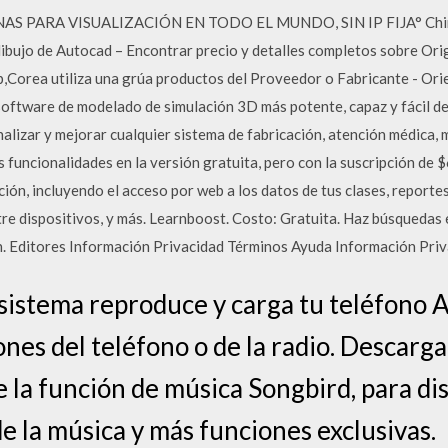
 PARA VISUALIZACIÓN EN TODO EL MUNDO, SIN IP FIJA° China 
ibujo de Autocad – Encontrar precio y detalles completos sobre Or
ab,Corea utiliza una grúa productos del Proveedor o Fabricante - O
l software de modelado de simulación 3D más potente, capaz y fácil de
alizar y mejorar cualquier sistema de fabricación, atención médica, 
us funcionalidades en la versión gratuita, pero con la suscripción de
ación, incluyendo el acceso por web a los datos de tus clases, reporte
re dispositivos, y más. Learnboost. Costo: Gratuita. Haz búsquedas 
n. Editores Información Privacidad Términos Ayuda Información Pri
sistema reproduce y carga tu teléfono A
nes del teléfono o de la radio. Descarga 
e la función de música Songbird, para di
e la música y más funciones exclusivas.