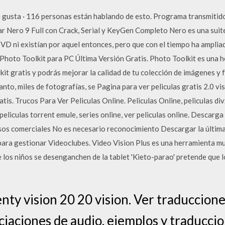
gusta · 116 personas están hablando de esto. Programa transmitido
 Nero 9 Full con Crack, Serial y KeyGen Completo Nero es una suite
DVD ni existían por aquel entonces, pero que con el tiempo ha amplia
Photo Toolkit para PC Última Versión Gratis. Photo Toolkit es una 
t gratis y podrás mejorar la calidad de tu colección de imágenes y 
nto, miles de fotografías, se Pagina para ver peliculas gratis 2.0 vi
atis. Trucos Para Ver Peliculas Online. Peliculas Online, peliculas divx
 peliculas torrent emule, series online, ver peliculas online. Descar
usos comerciales No es necesario reconocimiento Descargar la última
ara gestionar Videoclubes. Video Vision Plus es una herramienta m
e los niños se desenganchen de la tablet 'Kieto-parao' pretende que 
ty vision 20 20 vision. Ver traducciones
iaciones de audio, ejemplos y traduccio