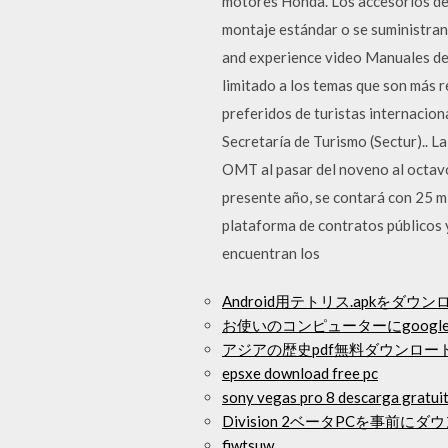
motores Honda. Los accesorios de
montaje estándar o se suministran
and experience video Manuales de t
limitado a los temas que son más 
preferidos de turistas internaciona
Secretaría de Turismo (Sectur).. L
OMT al pasar del noveno al octavo 
presente año, se contará con 25 m
plataforma de contratos públicos y
encuentran los
Android用テトリス.apkをダウン
お使いのコンピューターにgoog
アジアの歴史pdf無料ダウンロー
epsxe download free pc
sony vegas pro 8 descarga gratui
Division 2ベータPCを事前に
fiwtsuw