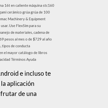
16t en caliente máquina stc160
igami cerámico grúa grúa de 100
riemac Machinery & Equipment
 usar. Use FlexSim para su
manejo de materiales, cadena de
 $69 pesos al mes o de $729 al año
s, tipos de conducta
en el mayor catálogo de libros
vacidad Términos Ayuda
ndroid e incluso te
la aplicación
sfrutar de una