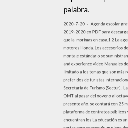
palabra.
2020-7-20 · Agenda escolar grat
2019-2020 en PDF para descargar 
que la imprimas en casa.1.2 La ag
motores Honda. Los accesorios de
montaje estándar o se suministran
and experience video Manuales de t
limitado a los temas que son más 
preferidos de turistas internaciona
Secretaría de Turismo (Sectur).. L
OMT al pasar del noveno al octavo 
presente año, se contará con 25 m
plataforma de contratos públicos y
encuentran los La educación es un 
partes para conseguir un pleno des