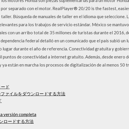
 los motores Honda son piezas suplementarias para un motor Honda q
 por separado con el motor. RealPlayer® 20/20 is the fastest, easi
aller. Búsqueda de manuales de taller en el idioma que seleccione. L
relevantes para los trabajos de servicio estándar. México se mantuvo
les con un arribo total de 35 millones de turistas durante el 2016, d
a dependencia federal detalló en un comunicado que el país subió un 
lugar durante el año de referencia. Conectividad gratuita y gobiern
il puntos de conectividad a internet gratuito. Además, desde enero d
 ya están en marcha los procesos de digitalización de al menos 50 tr
ロード
leファイルをダウンロードする方法
ド
ta versión completa
ダウンロードする方法