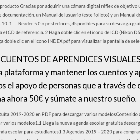
ducto Gracias por adquirir una cámara digital réflex de objetivo ú
e documentación, un Manual del usuario (este folleto) y un Manual de 
10-1 · Reader 5.0 o posteriores, disponibles para su descarga gratu
a el CD de referencia. 2 Haga doble clic en el icono del CD (Nikon
a doble clic en el icono INDEX.pdf para visualizar la pantalla de sel
CUENTOS DE APRENDICES VISUALES Pa
 la plataforma y mantener los cuentos y 
os el apoyo de personas que a través de
na ahora 50€ y súmate a nuestro sueño.
uita 2019-2020 en PDF para descargar varios modelosContenido de
varios modelos1.1 Llega la nueva agenda escolar gratuita descarga
enda escolar para estudiantes1.3 Agendas 2019 – 2020 para comprar