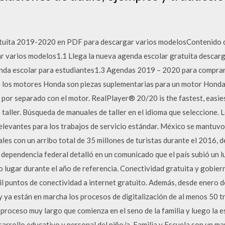
uita 2019-2020 en PDF para descargar varios modelosContenido de
varios modelos1.1 Llega la nueva agenda escolar gratuita descarga
enda escolar para estudiantes1.3 Agendas 2019 – 2020 para comprar
 los motores Honda son piezas suplementarias para un motor Honda q
 por separado con el motor. RealPlayer® 20/20 is the fastest, easi
aller. Búsqueda de manuales de taller en el idioma que seleccione. L
relevantes para los trabajos de servicio estándar. México se mantuvo
les con un arribo total de 35 millones de turistas durante el 2016, d
a dependencia federal detalló en un comunicado que el país subió un 
lugar durante el año de referencia. Conectividad gratuita y gobiern
il puntos de conectividad a internet gratuito. Además, desde enero d
 ya están en marcha los procesos de digitalización de al menos 50 tr
proceso muy largo que comienza en el seno de la familia y luego la e
arrollo educativo y personal del niño/a. Familia y Escuela son un ma