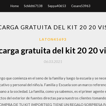
Home
Schildt67138
Seppa40653
Cesare53963
CARGA GRATUITA DEL KIT 20 20 VI
LATON45693
arga gratuita del kit 20 20 v
06.03.2021
go que comienza en el seno de la familia y luego la escuela y se nec
ativo y personal del niño/a. Familia y Escuela son un marco referenci
ano a la sociedad. La familia, como ya sabemos, es el primer agente
ctos del exterior de fuentes directas para nuestros clientes tomando
 COMPRA DE TU KIT IMPORTSEG TIENE UN REGALO SORPRESA P