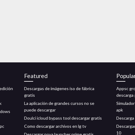
Featured
Popula
edición
Descargas de imágenes iso de fábrica
Appsc gro
gratis
descarga 
k
La aplicación de grandes cursos no se
Simulador
puede descargar
apk
ndows
Doulci icloud bypass tool descargar gratis
Descarga d
 pc
Como descargar archivos en lg tv
Descargar
10
Descargar nova launcher prime gratis