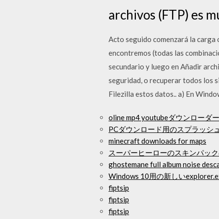
archivos (FTP) es mu
Acto seguido comenzará la carga o 
encontremos (todas las combinacion
secundario y luego en Añadir archi
seguridad, o recuperar todos los 
Filezilla estos datos.. a) En Wind
oline mp4 youtubeダウンローダ
PCダウンロード用のスプラッシ
minecraft downloads for maps
スーパーヒーローのスキンパックのダウン
ghostemane full album noise desc
Windows 10用の新しいexplor
fiptsip
fiptsip
fiptsip