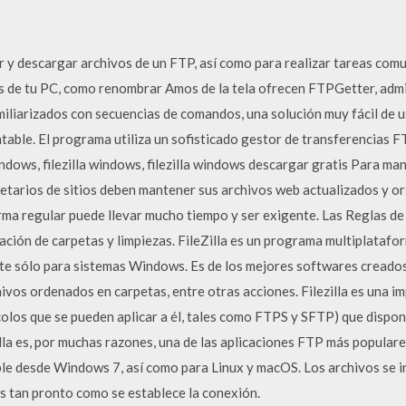
bir y descargar archivos de un FTP, así como para realizar tareas com
os de tu PC, como renombrar Amos de la tela ofrecen FTPGetter, admi
miliarizados con secuencias de comandos, una solución muy fácil de u
ntable. El programa utiliza un sofisticado gestor de transferencias F
indows, filezilla windows, filezilla windows descargar gratis Para man
ietarios de sitios deben mantener sus archivos web actualizados y o
ma regular puede llevar mucho tiempo y ser exigente. Las Reglas d
ación de carpetas y limpiezas. FileZilla es un programa multiplataf
nte sólo para sistemas Windows. Es de los mejores softwares creados
hivos ordenados en carpetas, entre otras acciones. Filezilla es una i
los que se pueden aplicar a él, tales como FTPS y SFTP) que dispone
Zilla es, por muchas razones, una de las aplicaciones FTP más popular
ible desde Windows 7, así como para Linux y macOS. Los archivos se i
os tan pronto como se establece la conexión.