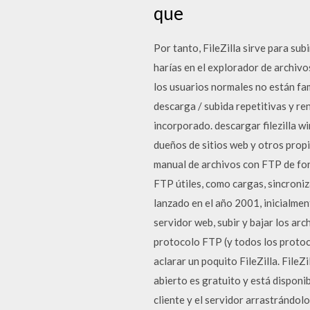
que
Por tanto, FileZilla sirve para su
harías en el explorador de archiv
los usuarios normales no están fa
descarga / subida repetitivas y re
incorporado. descargar filezilla w
dueños de sitios web y otros prop
manual de archivos con FTP de for
FTP útiles, como cargas, sincroniz
lanzado en el año 2001, inicialme
servidor web, subir y bajar los arc
protocolo FTP (y todos los protoco
aclarar un poquito FileZilla. File
abierto es gratuito y está dispon
cliente y el servidor arrastrándol