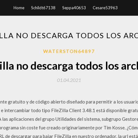
Home
Schildt67138
Seppa40653
Cesare53963
ILLA NO DESCARGA TODOS LOS AR
WATERSTON64897
illa no descarga todos los ar
01.04.2021
ente gratuito y de código abierto diseñado para permitir a los usuari
 e intercambiar todo tipo FileZilla Client 3.48.1 está disponible gr
 las aplicaciones del grupo Utilidades del sistema, subgrupo Gestores
programa sin coste fue creado originariamente por Tim Kosse. ¿Cómo
RL de descargar para bajar FileZilla en nuestro ordenador, la url está 