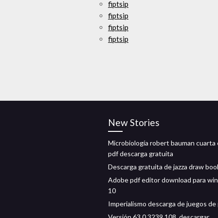
fiptsip
fiptsip
fiptsip
fiptsip
New Stories
Microbiología robert bauman cuarta 
pdf descarga gratuita
Descarga gratuita de jazza draw boo
Adobe pdf editor download para wi
10
Imperialismo descarga de juegos de
Versión 63.0.3239.108, descargar