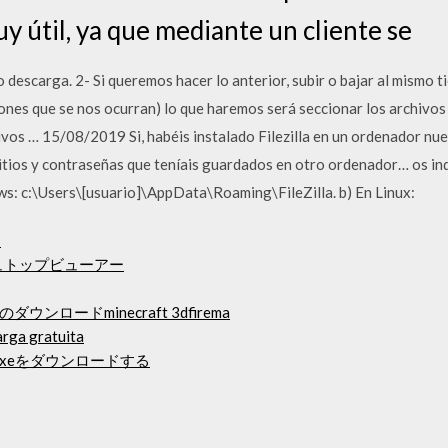
y útil, ya que mediante un cliente se
descarga. 2- Si queremos hacer lo anterior, subir o bajar al mismo t
es que se nos ocurran) lo que haremos será seccionar los archivos y
vos … 15/08/2019 Si, habéis instalado Filezilla en un ordenador nue
sitios y contraseñas que teníais guardados en otro ordenador… os in
ows: c:\Users\[usuario]\AppData\Roaming\FileZilla. b) En Linux:
ー
ュトップビューアー
ロードminecraft 3dfirema
arga gratuita
er.exeをダウンロードする