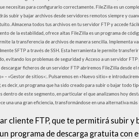
ue necesitas para configurarlo correctamente. FileZilla es un comple
odrás subir y bajar archivos desde servidores remotos siempre y cua
atuito. Almacena todos tus archivos en tu servidor FTP y accede fáci
ento de la estabilidad, ofrece altas FileZilla es un programa de códi
mite la transferencia de archivos de manera sencilla. Implementa va
lmente SFTP a través de SSH. Esta herramienta le permite transferir
do, evitando los problemas de seguridad y Acceso a un servidor FTP 
 o descargar ficheros de un servidor FTP abriremos FileZilla desde el
o» – «Gestor de sitios»:. Pulsaremos en «Nuevo sitio» e introduciremo
, es decir, un programa que ha sido creado para subir o bajar todo ti
 dentro de este segmento, en particular el que analizamos hoy dest
ece una una gran eficiencia, transformándose en una alternativa más
lar cliente FTP, que te permitirá subir y
 un programa de descarga gratuita con e