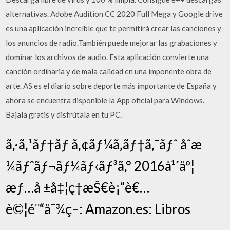
alternativas. Adobe Audition CC 2020 Full Mega y Google drive
es una aplicación increíble que te permitirá crear las canciones y
los anuncios de radio.También puede mejorar las grabaciones y
dominar los archivos de audio. Esta aplicación convierte una
canción ordinaria y de mala calidad en una imponente obra de
arte. AS es el diario sobre deporte más importante de España y
ahora se encuentra disponible la App oficial para Windows.
Bajala gratis y disfrútala en tu PC.
ã‚·ã‚¹ãƒ†ãƒ ã‚¢ãƒ¼ã‚­ãƒ†ã‚¯ãƒˆ åˆæ
¼ãƒˆãƒ¬ãƒ¼ãƒ‹ãƒ³ã‚° 2016å¹´åº¦
æƒ…å ±å‡¦ç†æŠ€è¡“è€…
è©¦é¨“å¯¾ç­–: Amazon.es: Libros