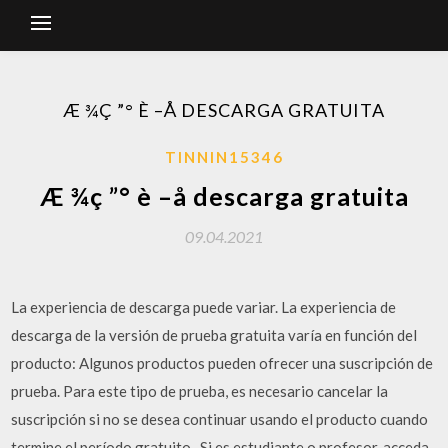
Æ ¾Ç ”° È –Å DESCARGA GRATUITA
TINNIN15346
Æ ¾ç ”° è –å descarga gratuita
09.04.2021
La experiencia de descarga puede variar. La experiencia de
descarga de la versión de prueba gratuita varía en función del
producto: Algunos productos pueden ofrecer una suscripción de
prueba. Para este tipo de prueba, es necesario cancelar la
suscripción si no se desea continuar usando el producto cuando
termine el período gratuito.. Si es estudiante o profesor, acceda