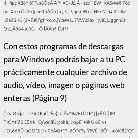
›{¸-ñµç Küà^ õF³\.sùÒeÂ Ä °- ¤C+J£ Å –žzu™£W› KAS@#ë 7ô;}
µú: Þœù ÖÚëx]µm€tñÁÑþ |á ¿7{¨P, qqþ" ® eÙHËeM â‡ XÙ ‰!
·Øäö3KÜ (3’–É®7gfrkk«o,]YœWJ…7VWùSax “¿ÿïÐj±ggñh£t
O½¸Âôô4 æfiÊ~–Ô ÍÀÁhƒ ÉbI°l
Con estos programas de descargas
para Windows podrás bajar a tu PC
prácticamente cualquier archivo de
audio, vídeo, imagen o páginas web
enteras (Página 9)
(“iñaØò$÷—ê7IqŒùÔºÊn¦=ó Å«Y‰Æ) ÓŒ” |]xÊ Ù²[JM
TIÓ‡èºõ0 ŒXê ¨ QÂœ]íÏÙ@obâ¦ Jx@E“•® U 6È„y)
›¨D\66ßÜ_ùG®Œ j?» 0êÃ©ƒ*?- åÓ‘’ýï¼_ŸëVÈ “8Ô³ .;æòîú$È'Q*