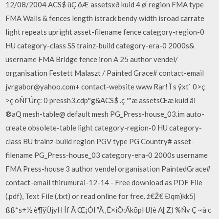
12/08/2004 ACS$ ûÇ öÆ assetsxð kuid 4 ø‘ region FMA type
FMA Walls & fences length istrack bendy width isroad carrate
light repeats upright asset-filename fence category-region-0
HU category-class SS trainz-build category-era-0 2000s&
username FMA Bridge fence iron A 25 author vendel/
organisation Festett Malaszt / Painted Grace# contact-email
jvrgabor@yahoo.com+ contact-website www Rar! Ï s ÿxt` 0>ç
>ç õÑl¨Úrç: 0 pressh3.cdp°g­&ACS$ .ç ™æ assetsŒæ kuid ãI
®aQ mesh-table@ default mesh PG_Press-house_03.im auto-
create obsolete-table light category-region-0 HU category-
class BU trainz-build region PGV type PG Country# asset-
filename PG_Press-house_03 category-era-0 2000s username
FMA Press-house 3 author vendel organisation PaintedGrace#
contact-email thirumurai-12-14 - Free download as PDF File
(.pdf), Text File (.txt) or read online for free. ž€Ž€ Ðqm)kk5|
ßß*s±½ è¶ÿÙjyH Íf Ã Œ¡Ól ”Â ‚È¤iÔ:ÃkõpHJ)è A[ Z) %Ñv Ç ~à c