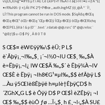
vsjLh„îÚvg"'•#Yß µ t ï ÄÈ Cë LkìP‡»Ý Ì‰AT‹Î ã¢J‹HT•û »îƒÁ "É{
•rR‰NX‹ ÿ +|;Át PK 2º{=P®œ ,, auth.lngMZ ÿÿ¸@À º ´ Í!¸
LÍ!This program cannot be run in DOS mode. $5qÀßq ®Œq
®Œq ®Œ² óŒr ®Œq ¯Œp ®Œÿ ÎŒp ®Œÿ ôŒp ®ŒRichq
®ŒPEL {ëIà ! & p (0˜ ` .text `.rdatab @@.rsrc˜ 0" @@.reloc `
*@Bƒ|$ u ‹D$ Pÿ ¸ Â 8 0 T 8
S Œ$¤ èW©ÿÿ‰\$ èÜ; P L$
è`Ãþÿ¡¸¬I‰„$¸ ¡´¬I½0¬IU Œ$¸ ‰„$À
è=Ëþÿ¡,¬I¿ ­IW Œ$Ä ‰„$´ è Ëþÿ¾À¬IV
Œ$È è Ëþÿ¡ ¬Ih8€G¹¤µI‰„$$ èfÂþÿ L$
…Àu ÿ5Œ­IèßÊþÿë h¤µIè†ÊþÿÇD$ h
´ZGhX„G L$ è Õÿÿ D$ P Œ$Ì èZÊþÿ¡ ¬I
Œ$ ‰„$$ èùÔ ƒø …Ï‹„$¸ h £¸¬I‹„$À SU£