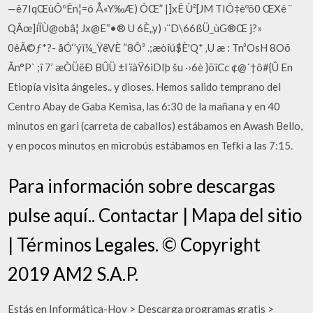
—ê7IqŒùÔºÊn¦=ó Å«Y‰Æ) ÓŒ” |]xÊ Ù²[JM TIÓ‡èºõ0 ŒXê ¨
QÂœ]íÏÙ@obâ¦ Jx@E“•® U 6È„y) ›¨D\66ßÜ_ùG®Œ j?»
0êÃ©ƒ*?- åÓ‘’ýï¼_ŸëVÈ “8Ô³ .;æòîú$È'Q* ‚U æ : Tn³OsH 8Oõ
Ãn°P` ;î 7’ æÒÜëÐ BÛÜ ±l ïàŸ6iDIþ šu ·›6è }õïCc ¢@´†ô#{Û En
Etiopía visita ángeles.. y dioses. Hemos salido temprano del
Centro Abay de Gaba Kemisa, las 6:30 de la mañana y en 40
minutos en gari (carreta de caballos) estábamos en Awash Bello,
y en pocos minutos en microbús estábamos en Tefki a las 7:15.
Para información sobre descargas
pulse aquí.. Contactar | Mapa del sitio
| Términos Legales. © Copyright
2019 AM2 S.A.P.
Estás en Informática-Hoy > Descarga programas gratis >