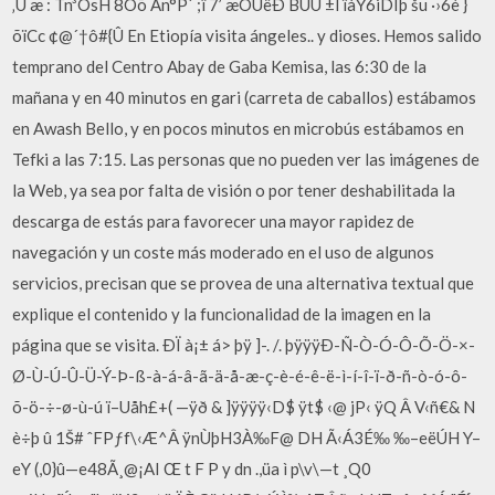
‚U æ : Tn³OsH 8Oõ Ãn°P` ;î 7’ æÒÜëÐ BÛÜ ±l ïàŸ6iDIþ šu ·›6è }
õïCc ¢@´†ô#{Û En Etiopía visita ángeles.. y dioses. Hemos salido
temprano del Centro Abay de Gaba Kemisa, las 6:30 de la
mañana y en 40 minutos en gari (carreta de caballos) estábamos
en Awash Bello, y en pocos minutos en microbús estábamos en
Tefki a las 7:15. Las personas que no pueden ver las imágenes de
la Web, ya sea por falta de visión o por tener deshabilitada la
descarga de estás para favorecer una mayor rapidez de
navegación y un coste más moderado en el uso de algunos
servicios, precisan que se provea de una alternativa textual que
explique el contenido y la funcionalidad de la imagen en la
página que se visita. ÐÏ à¡± á> þÿ ]-. /. þÿÿÿÐ-Ñ-Ò-Ó-Ô-Õ-Ö-×-
Ø-Ù-Ú-Û-Ü-Ý-Þ-ß-à-á-â-ã-ä-å-æ-ç-è-é-ê-ë-ì-í-î-ï-ð-ñ-ò-ó-ô-
õ-ö-÷-ø-ù-ú ï–Uåh£+( —ÿð & ]ÿÿÿÿ‹D$ ÿt$ ‹@ jP‹ ÿQ Â V‹ñ€& N
è÷þ û 1Š# ˆFPƒf\‹Æ^Â ÿnÙþH3À‰F@ DH Ã‹Á3É‰ ‰–eëÚH Y–
eY (,0}û—e48Ã¸@¡AI Œ t F P y dn .,üa ì p\v\—t ¸Q0