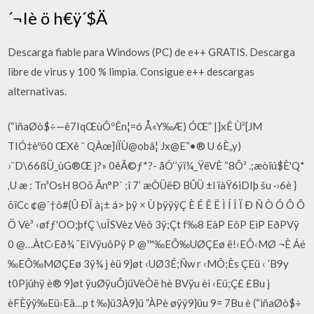
´¬Iè ö h€ÿ´$Ä
Descarga fiable para Windows (PC) de e++ GRATIS. Descarga
libre de virus y 100 % limpia. Consigue e++ descargas
alternativas.
(“iñaØò$÷—ê7IqŒùÔºÊn¦=ó Å«Y‰Æ) ÓŒ” |]xÊ Ù²[JM
TIÓ‡èºõ0 ŒXê ¨ QÂœ]íÏÙ@obâ¦ Jx@E“•® U 6È„y)
›¨D\66ßÜ_ùG®Œ j?» 0êÃ©ƒ*?- åÓ‘’ýï¼_ŸëVÈ “8Ô³ .;æòîú$È'Q*
‚U æ : Tn³OsH 8Oõ Ãn°P` ;î 7’ æÒÜëÐ BÛÜ ±l ïàŸ6iDIþ šu ·›6è }
õïCc ¢@´†ô#{Û ÐÏ à¡± á> þÿ × Ù þÿÿÿÇ È É Ê Ë Ì Í Î Ï Ð Ñ Ò Ó Ô Õ
Ö Vè³ ‹øfƒ'OO;þfÇ \uÎSVèz Vèô 3ÿ;Çt f‰8 EàP EôP EìP EðPVÿ
0 @…ÀtC‹Eð¾ ¯EìVÿuôPÿ P @™‰EÔ‰UØÇEø ë!‹EÔ‹MØ ¬È Áé
‰EÔ‰MØÇEø 3ÿ¾ j èü 9}øt ‹UØ3É;Ñw r ‹MÔ;Ès ÇEü ‹ ’B9y
t0Pjûhÿ è® 9}øt ÿuØÿuÔjüVèÒë hè BVÿu èì ‹Eü;Ç£ £Bu j
èFÈÿÿ‰Eü‹Eä…p t ‰}ü3À9}ü ”ÀPè øÿÿ9}üu 9= 7Bu è (“iñaØò$÷