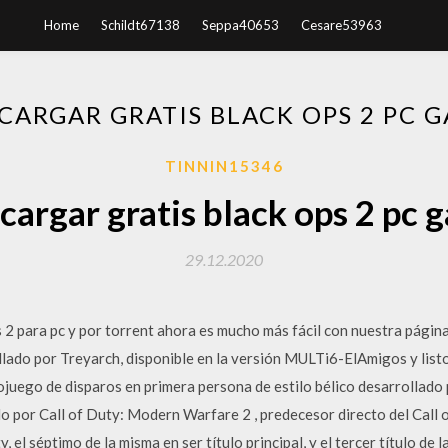
Home
Schildt67138
Seppa40653
Cesare53963
CARGAR GRATIS BLACK OPS 2 PC 
TINNIN15346
cargar gratis black ops 2 pc 
29.12.2020
 2 para pc y por torrent ahora es mucho más fácil con nuestra pági
llado por Treyarch, disponible en la versión MULTi6-ElAmigos y list
ojuego de disparos en primera persona de estilo bélico desarrollado 
do por Call of Duty: Modern Warfare 2 , predecesor directo del Call 
ty, el séptimo de la misma en ser título principal, y el tercer título 