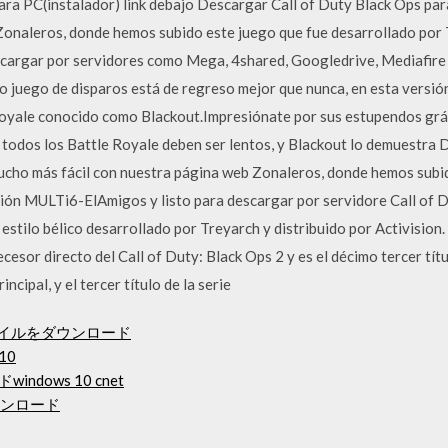
ara PC(instalador) link debajo Descargar Call of Duty Black Ops par
Zonaleros, donde hemos subido este juego que fue desarrollado por T
cargar por servidores como Mega, 4shared, Googledrive, Mediafire
io juego de disparos está de regreso mejor que nunca, en esta versió
 Royale conocido como Blackout.Impresiónate por sus estupendos grá
todos los Battle Royale deben ser lentos, y Blackout lo demuestra 
mucho más fácil con nuestra página web Zonaleros, donde hemos subi
rsión MULTi6-ElAmigos y listo para descargar por servidore Call of 
estilo bélico desarrollado por Treyarch y distribuido por Activision.
sor directo del Call of Duty: Black Ops 2 y es el décimo tercer título
ncipal, y el tercer título de la serie
ファイルをダウンロード
 10
ndows 10 cnet
oをダウンロード