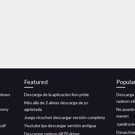
Featured
Popula
ndows
Descarga de la aplicación lion pride
Descarga 
radeon x
Más allá de 2 almas descarga de pc
ohnny
agrietada
No puedo 
maven
Juego ricochet descargar versión completa
.tamilroc
 pdf
Youtube ipa descargar versión antigua
Desactiva
Descargar radeon 6870 driver