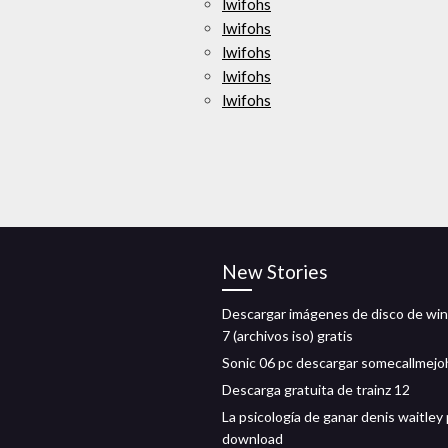
lwifohs
lwifohs
lwifohs
lwifohs
lwifohs
New Stories
Descargar imágenes de disco de wi
7 (archivos iso) gratis
Sonic 06 pc descargar somecallmej
Descarga gratuita de trainz 12
La psicología de ganar denis waitley
download