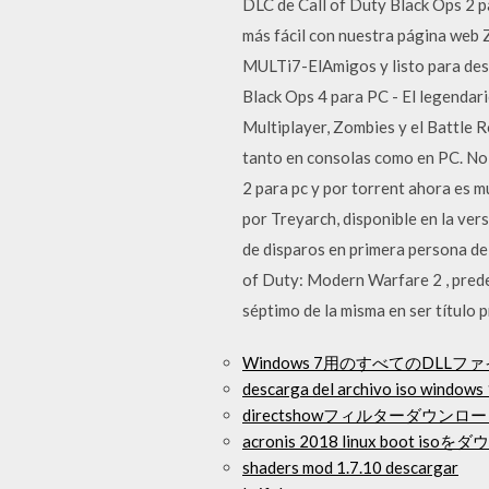
DLC de Call of Duty Black Ops 2 p
más fácil con nuestra página web 
MULTi7-ElAmigos y listo para des
Black Ops 4 para PC - El legendar
Multiplayer, Zombies y el Battle
tanto en consolas como en PC. No 
2 para pc y por torrent ahora es 
por Treyarch, disponible en la ve
de disparos en primera persona de 
of Duty: Modern Warfare 2 , predece
séptimo de la misma en ser título pri
Windows 7用のすべてのDLL
descarga del archivo iso windows
directshowフィルターダウンロードwi
acronis 2018 linux boot is
shaders mod 1.7.10 descargar