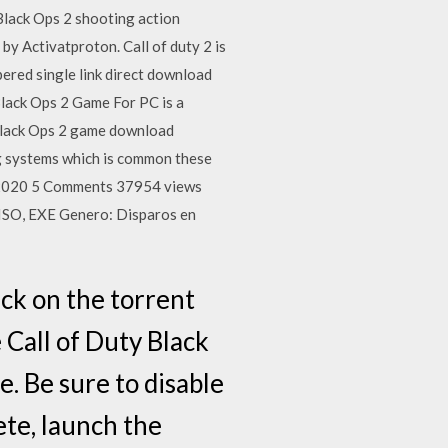
 Black Ops 2 shooting action
by Activatproton. Call of duty 2 is
ered single link direct download
Black Ops 2 Game For PC is a
 Black Ops 2 game download
g systems which is common these
 2020 5 Comments 37954 views
ISO, EXE Genero: Disparos en
ick on the torrent
 Call of Duty Black
e. Be sure to disable
ete, launch the