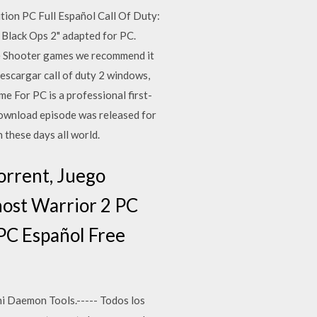
ion PC Full Español Call Of Duty:
 Black Ops 2" adapted for PC.
ike Shooter games we recommend it
descargar call of duty 2 windows,
e For PC is a professional first-
download episode was released for
these days all world.
orrent, Juego
host Warrior 2 PC
 PC Español Free
 ni Daemon Tools.----- Todos los