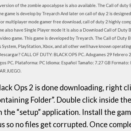
ersion of the zombie apocalypse is also available. The Call of duty
he game is develop by Treyarch And later on call of duy 2 is designed 
r multiplayer mode gamer free download, call of duty 2 highly comp
e also have Single Player mode It is also a Download Call of Duty 
 video game. This game is developed by Treyarch. The Call of Duty
 System, PlayStation, Xbox, and all other well have known operatin
o Descargar? CALL OF DUTY: BLACK OPS PC. Adxgames 29 febrero
gos PC. Plataforma: PC Idioma: Español Tamaño: 7.27 GB Formato: 
CIAR JUEGO.
ack Ops 2 is done downloading, right cl
taining Folder”. Double click inside the
 the “setup” application. Install the gam
us so no files get corrupted. Once compl