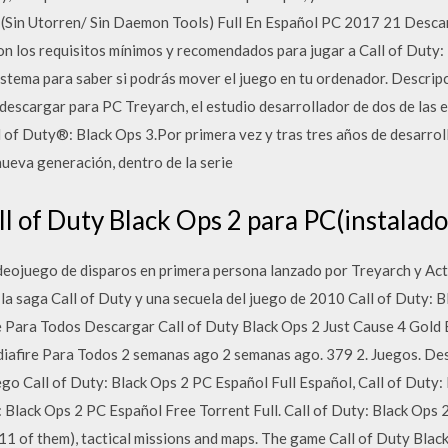
1 (Sin Utorren/ Sin Daemon Tools) Full En Español PC 2017 21 Desca
n los requisitos mínimos y recomendados para jugar a Call of Duty: 
sistema para saber si podrás mover el juego en tu ordenador. Descripc
escargar para PC Treyarch, el estudio desarrollador de dos de las e
 of Duty®: Black Ops 3.Por primera vez y tras tres años de desarrol
 nueva generación, dentro de la serie
l of Duty Black Ops 2 para PC(instalado
deojuego de disparos en primera persona lanzado por Treyarch y Acti
 la saga Call of Duty y una secuela del juego de 2010 Call of Duty: 
e Para Todos Descargar Call of Duty Black Ops 2 Just Cause 4 Gold 
afire Para Todos 2 semanas ago 2 semanas ago. 379 2. Juegos. Des
go Call of Duty: Black Ops 2 PC Español Full Español, Call of Duty:
 Black Ops 2 PC Español Free Torrent Full. Call of Duty: Black Ops 2 
e 11 of them), tactical missions and maps. The game Call of Duty Bla