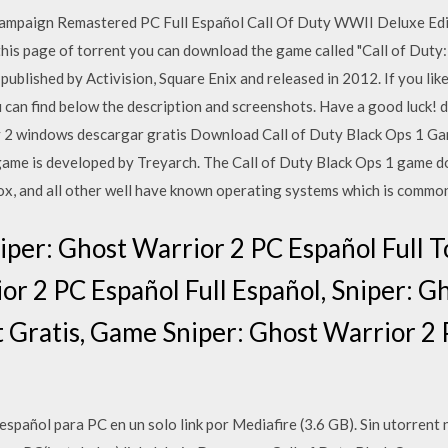
mpaign Remastered PC Full Español Call Of Duty WWII Deluxe Edit
his page of torrent you can download the game called "Call of Duty:
ublished by Activision, Square Enix and released in 2012. If you l
 can find below the description and screenshots. Have a good luck! 
ty 2 windows descargar gratis Download Call of Duty Black Ops 1 Gam
game is developed by Treyarch. The Call of Duty Black Ops 1 game 
, and all other well have known operating systems which is common 
per: Ghost Warrior 2 PC Español Full T
or 2 PC Español Full Español, Sniper: G
t Gratis, Game Sniper: Ghost Warrior 2
 español para PC en un solo link por Mediafire (3.6 GB). Sin utorrent