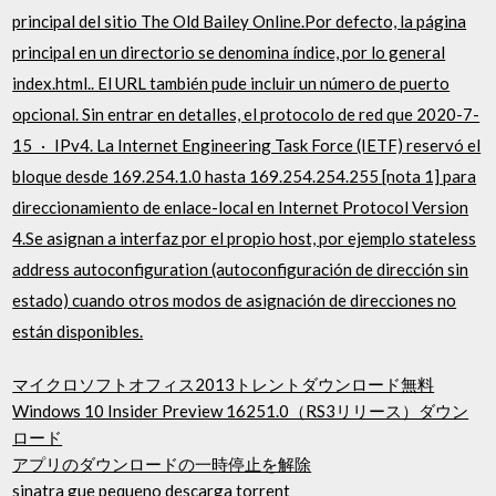
principal del sitio The Old Bailey Online.Por defecto, la página
principal en un directorio se denomina índice, por lo general
index.html.. El URL también pude incluir un número de puerto
opcional. Sin entrar en detalles, el protocolo de red que 2020-7-
15 · IPv4. La Internet Engineering Task Force (IETF) reservó el
bloque desde 169.254.1.0 hasta 169.254.254.255 [nota 1] para
direccionamiento de enlace-local en Internet Protocol Version
4.Se asignan a interfaz por el propio host, por ejemplo stateless
address autoconfiguration (autoconfiguración de dirección sin
estado) cuando otros modos de asignación de direcciones no
están disponibles.
マイクロソフトオフィス2013トレントダウンロード無料
Windows 10 Insider Preview 16251.0（RS3リリース）ダウン
ロード
アプリのダウンロードの一時停止を解除
sinatra gue pequeno descarga torrent