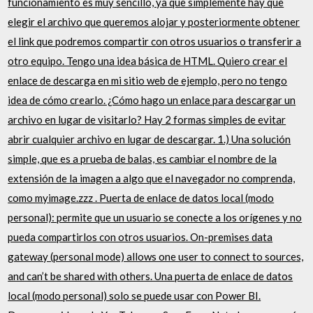
funcionamiento es muy sencillo, ya que simplemente hay que
elegir el archivo que queremos alojar y posteriormente obtener
el link que podremos compartir con otros usuarios o transferir a
otro equipo. Tengo una idea básica de HTML. Quiero crear el
enlace de descarga en mi sitio web de ejemplo, pero no tengo
idea de cómo crearlo. ¿Cómo hago un enlace para descargar un
archivo en lugar de visitarlo? Hay 2 formas simples de evitar
abrir cualquier archivo en lugar de descargar. 1.) Una solución
simple, que es a prueba de balas, es cambiar el nombre de la
extensión de la imagen a algo que el navegador no comprenda,
como myimage.zzz . Puerta de enlace de datos local (modo
personal): permite que un usuario se conecte a los orígenes y no
pueda compartirlos con otros usuarios. On-premises data
gateway (personal mode) allows one user to connect to sources,
and can’t be shared with others. Una puerta de enlace de datos
local (modo personal) solo se puede usar con Power BI.