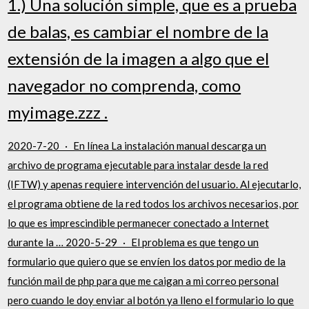
1.) Una solución simple, que es a prueba
de balas, es cambiar el nombre de la
extensión de la imagen a algo que el
navegador no comprenda, como
myimage.zzz .
2020-7-20 · En línea La instalación manual descarga un
archivo de programa ejecutable para instalar desde la red
(IFTW) y apenas requiere intervención del usuario. Al ejecutarlo,
el programa obtiene de la red todos los archivos necesarios, por
lo que es imprescindible permanecer conectado a Internet
durante la … 2020-5-29 · El problema es que tengo un
formulario que quiero que se envíen los datos por medio de la
función mail de php para que me caigan a mi correo personal
pero cuando le doy enviar al botón ya lleno el formulario lo que