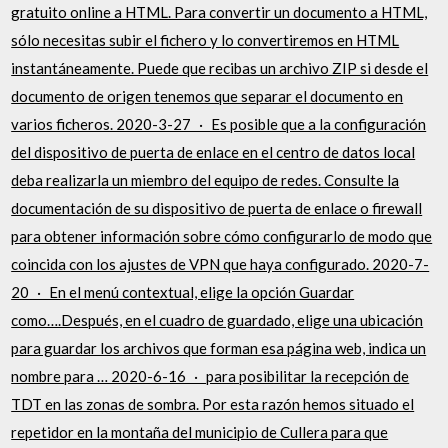
gratuito online a HTML. Para convertir un documento a HTML,
sólo necesitas subir el fichero y lo convertiremos en HTML
instantáneamente. Puede que recibas un archivo ZIP si desde el
documento de origen tenemos que separar el documento en
varios ficheros. 2020-3-27 · Es posible que a la configuración
del dispositivo de puerta de enlace en el centro de datos local
deba realizarla un miembro del equipo de redes. Consulte la
documentación de su dispositivo de puerta de enlace o firewall
para obtener información sobre cómo configurarlo de modo que
coincida con los ajustes de VPN que haya configurado. 2020-7-
20 · En el menú contextual, elige la opción Guardar
como….Después, en el cuadro de guardado, elige una ubicación
para guardar los archivos que forman esa página web, indica un
nombre para … 2020-6-16 · para posibilitar la recepción de
TDT en las zonas de sombra. Por esta razón hemos situado el
repetidor en la montaña del municipio de Cullera para que