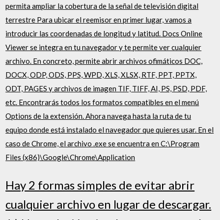
permita ampliar la cobertura de la señal de televisión digital
terrestre Para ubicar el reemisor en primer lugar, vamos a
introducir las coordenadas de longitud y latitud. Docs Online
Viewer se integra en tu navegador y te permite ver cualquier
archivo. En concreto, permite abrir archivos ofimáticos DOC,
DOCX, ODP, ODS, PPS, WPD, XLS, XLSX, RTF, PPT, PPTX,
ODT, PAGES y archivos de imagen TIF, TIFF, AI, PS, PSD, PDF,
etc. Encontrarás todos los formatos compatibles en el menú
Options de la extensión. Ahora navega hasta la ruta de tu
equipo donde está instalado el navegador que quieres usar. En el
caso de Chrome, el archivo .exe se encuentra en C:\Program
Files (x86)\Google\Chrome\Application
Hay 2 formas simples de evitar abrir
cualquier archivo en lugar de descargar.