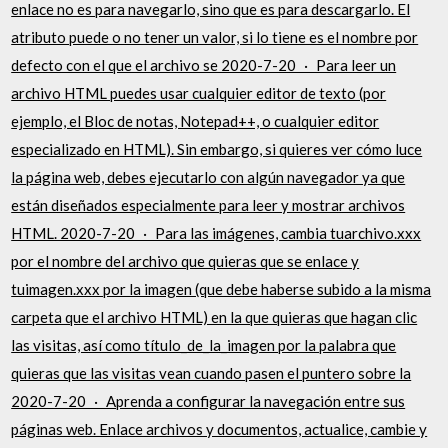
enlace no es para navegarlo, sino que es para descargarlo. El
atributo puede o no tener un valor, si lo tiene es el nombre por
defecto con el que el archivo se 2020-7-20 · Para leer un
archivo HTML puedes usar cualquier editor de texto (por
ejemplo, el Bloc de notas, Notepad++, o cualquier editor
especializado en HTML). Sin embargo, si quieres ver cómo luce
la página web, debes ejecutarlo con algún navegador ya que
están diseñados especialmente para leer y mostrar archivos
HTML. 2020-7-20 · Para las imágenes, cambia tuarchivo.xxx
por el nombre del archivo que quieras que se enlace y
tuimagen.xxx por la imagen (que debe haberse subido a la misma
carpeta que el archivo HTML) en la que quieras que hagan clic
las visitas, así como título_de_la_imagen por la palabra que
quieras que las visitas vean cuando pasen el puntero sobre la
2020-7-20 · Aprenda a configurar la navegación entre sus
páginas web. Enlace archivos y documentos, actualice, cambie y