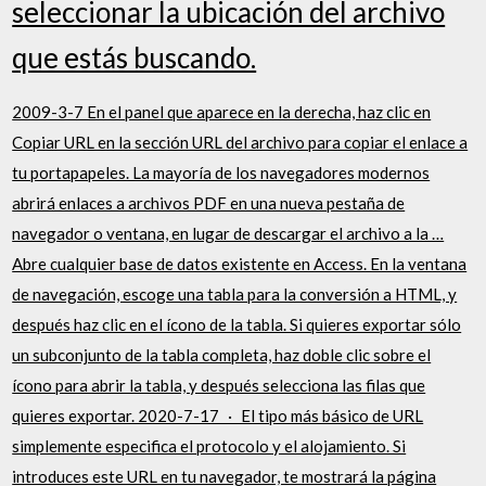
seleccionar la ubicación del archivo
que estás buscando.
2009-3-7 En el panel que aparece en la derecha, haz clic en
Copiar URL en la sección URL del archivo para copiar el enlace a
tu portapapeles. La mayoría de los navegadores modernos
abrirá enlaces a archivos PDF en una nueva pestaña de
navegador o ventana, en lugar de descargar el archivo a la …
Abre cualquier base de datos existente en Access. En la ventana
de navegación, escoge una tabla para la conversión a HTML, y
después haz clic en el ícono de la tabla. Si quieres exportar sólo
un subconjunto de la tabla completa, haz doble clic sobre el
ícono para abrir la tabla, y después selecciona las filas que
quieres exportar. 2020-7-17 · El tipo más básico de URL
simplemente especifica el protocolo y el alojamiento. Si
introduces este URL en tu navegador, te mostrará la página