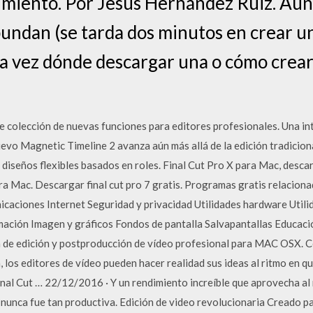
miento. Por Jesus Hernández Ruiz. Aunq
undan (se tarda dos minutos en crear u
a vez dónde descargar una o cómo crearl
e colección de nuevas funciones para editores profesionales. Una in
nuevo Magnetic Timeline 2 avanza aún más allá de la edición tradicion
 diseños flexibles basados en roles. Final Cut Pro X para Mac, descar
ra Mac. Descargar final cut pro 7 gratis. Programas gratis relacionad
caciones Internet Seguridad y privacidad Utilidades hardware Util
ación Imagen y gráficos Fondos de pantalla Salvapantallas Educació
 de edición y postproducción de vídeo profesional para MAC OSX. C
, los editores de vídeo pueden hacer realidad sus ideas al ritmo en q
 Final Cut … 22/12/2016 · Y un rendimiento increíble que aprovecha 
nunca fue tan productiva. Edición de video revolucionaria Creado pa