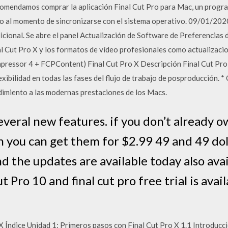
comendamos comprar la aplicación Final Cut Pro para Mac, un progra
odo al momento de sincronizarse con el sistema operativo. 09/01/20
cional. Se abre el panel Actualización de Software de Preferencias d
 Cut Pro X y los formatos de vídeo profesionales como actualizacio
ressor 4 + FCPContent) Final Cut Pro X Descripción Final Cut Pro,
flexibilidad en todas las fases del flujo de trabajo de posproducción.
ndimiento a las modernas prestaciones de los Macs.
everal new features. if you don’t already o
 you can get them for $2.99 49 and 49 doll
 the updates are available today also ava
ut Pro 10 and final cut pro free trial is avail
X Índice Unidad 1: Primeros pasos con Final Cut Pro X 1.1 Introducc