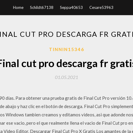
Home
Schildt67138
Seppa40653
Cesare53963
INAL CUT PRO DESCARGA FR GRAT
TINNIN15346
Final cut pro descarga fr grati
01.05.2021
90 días. Para obtener una prueba gratis de Final Cut Pro versión 10
s de abajo y haz clic en el botón de descarga. Final Cut Pro simplemen
ios Windows tambien creamos y editamos videos, asi que adonde nos 
ar ese vacio, pero el que realmente llena el vacio de Final Cut pro e
ra Video Editor. Descargar Final Cut Pro X Gratis Los amantes de la