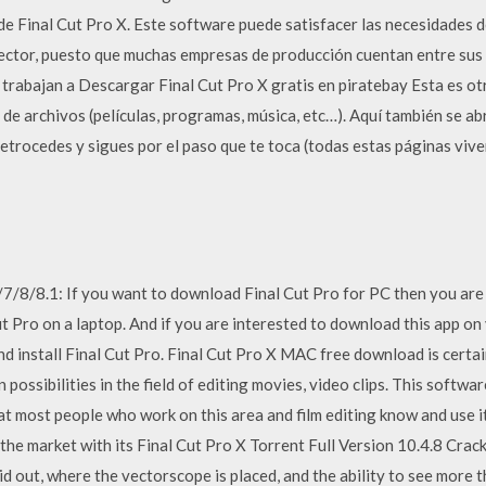
 de Final Cut Pro X. Este software puede satisfacer las necesidades
sector, puesto que muchas empresas de producción cuentan entre sus 
trabajan a Descargar Final Cut Pro X gratis en piratebay Esta es otr
de archivos (películas, programas, música, etc…). Aquí también se ab
 retrocedes y sigues por el paso que te toca (todas estas páginas viv
/8/8.1: If you want to download Final Cut Pro for PC then you are i
t Pro on a laptop. And if you are interested to download this app on
d install Final Cut Pro. Final Cut Pro X MAC free download is certai
 possibilities in the field of editing movies, video clips. This softwa
t most people who work on this area and film editing know and use 
he market with its Final Cut Pro X Torrent Full Version 10.4.8 Crack
 out, where the vectorscope is placed, and the ability to see more th