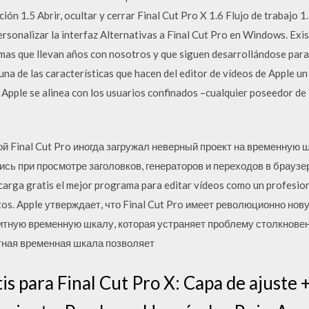
ción 1.5 Abrir, ocultar y cerrar Final Cut Pro X 1.6 Flujo de trabajo
ersonalizar la interfaz Alternativas a Final Cut Pro en Windows. Exis
s que llevan años con nosotros y que siguen desarrollándose para 
a de las características que hacen del editor de vídeos de Apple un
: Apple se alinea con los usuarios confinados –cualquier poseedor d
й Final Cut Pro иногда загружал неверный проект на временную 
сь при просмотре заголовков, генераторов и переходов в браузе
ga gratis el mejor programa para editar vídeos como un profesional
ctos. Apple утверждает, что Final Cut Pro имеет революционно но
итную временную шкалу, которая устраняет проблему столкнове
тная временная шкала позволяет
is para Final Cut Pro X: Capa de ajuste 