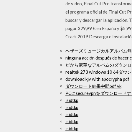
de video, Final Cut Pro transforma
el programa oficial de Final Cut P
buscar y descargar la aplicación. 
pagar 329,99 € en España y $5,999
Crack 2019 Descarga e Instalación
ヘザーズミュージカルアルバム無
ninguna acción después de hacer cl
だから豪華なアルバムのダウンロ
realtek 273 windows 10 64
download kjv with apocrypha pdf
ダウンロード結果中間pdf vk
PCにsecurevpnをダウンロード
isidtkp
isidtkp
isidtkp
isidtkp
isidtkp