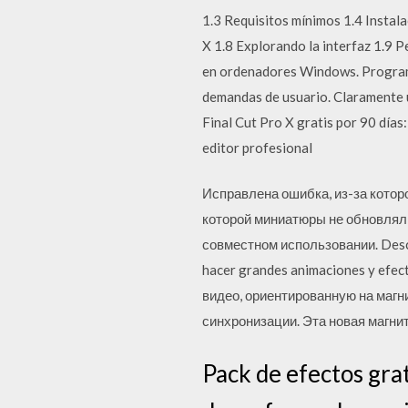
1.3 Requisitos mínimos 1.4 Instala
X 1.8 Explorando la interfaz 1.9 P
en ordenadores Windows. Programa
demandas de usuario. Claramente un
Final Cut Pro X gratis por 90 días
editor profesional
Исправлена ошибка, из-за которо
которой миниатюры не обновляли
совместном использовании. Descar
hacer grandes animaciones y efe
видео, ориентированную на магн
синхронизации. Эта новая магни
Pack de efectos grat