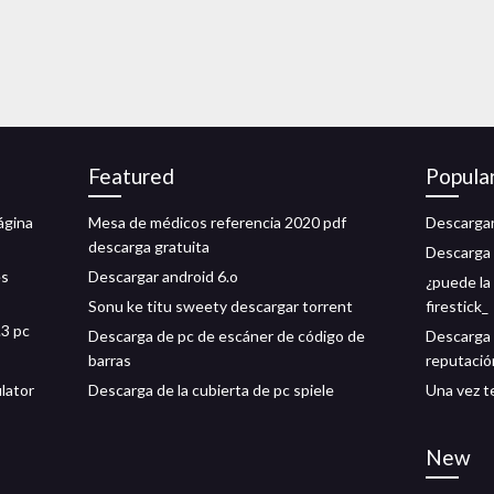
Featured
Popula
ágina
Mesa de médicos referencia 2020 pdf
Descargar
descarga gratuita
Descarga 
es
Descargar android 6.o
¿puede la
Sonu ke titu sweety descargar torrent
firestick_
.3 pc
Descarga de pc de escáner de código de
Descarga 
barras
reputació
ulator
Descarga de la cubierta de pc spiele
Una vez t
New