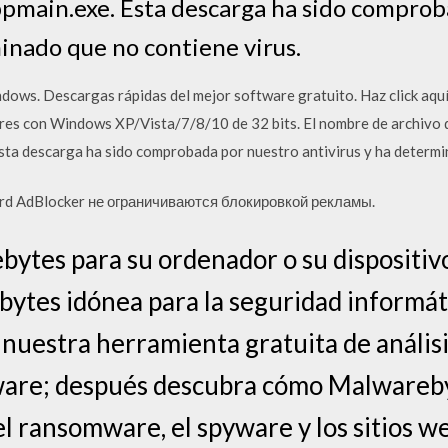
pmain.exe. Esta descarga ha sido comprob
inado que no contiene virus.
ows. Descargas rápidas del mejor software gratuito. Haz click aquí
es con Windows XP/Vista/7/8/10 de 32 bits. El nombre de archivo d
ta descarga ha sido comprobada por nuestro antivirus y ha determin
d AdBlocker не ограничиваются блокировкой рекламы.
tes para su ordenador o su dispositivo
ytes idónea para la seguridad informáti
nuestra herramienta gratuita de análisis
ware; después descubra cómo Malware
l ransomware, el spyware y los sitios we