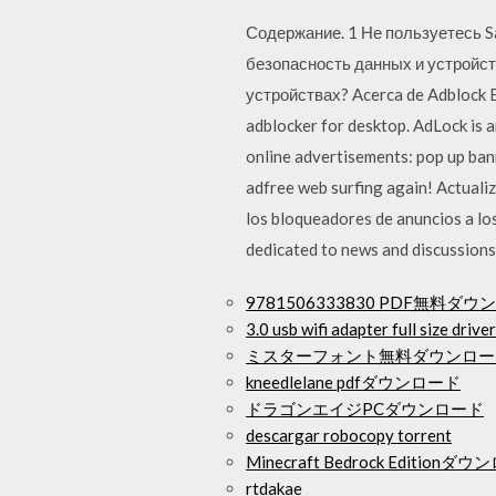
Содержание. 1 Не пользуетесь Sa
безопасность данных и устройст
устройствах? Acerca de Adblock B
adblocker for desktop. AdLock is a
online advertisements: pop up bann
adfree web surfing again! Actualiz
los bloqueadores de anuncios a l
dedicated to news and discussio
9781506333830 PDF無料ダ
3.0 usb wifi adapter full size driv
ミスターフォント無料ダウンロー
kneedlelane pdfダウンロード
ドラゴンエイジPCダウンロード
descargar robocopy torrent
Minecraft Bedrock Edition
rtdakae