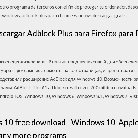
 otro programa de terceros con el fin de proteger tu ordenador. des
e windows, adblock plus para chrome windows descargar gratis
escargar Adblock Plus para Firefox para
узкоспециализированный плагин, предназначенный для обеспечен
 убрать рекламные элементы на веб-страницах, и предотвратит
редставили расширение AdBlock для Windows 10. Возможности р
амы. AdBlock. The #1 ad blocker with over 200 million downloads.
Android, iOS, Windows 10, Windows 8, Windows 8.1, Windows 7, Vi
 10 free download - Windows 10, Apple 
any more programs