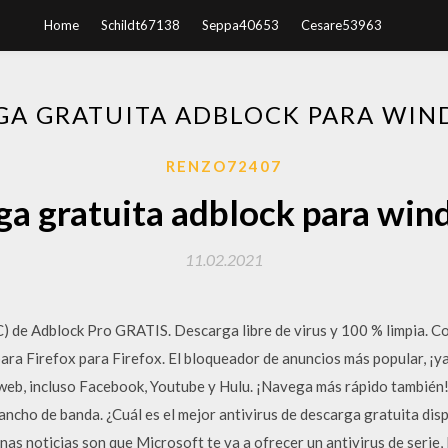
Home
Schildt67138
Seppa40653
Cesare53963
GA GRATUITA ADBLOCK PARA WIN
RENZO72407
ga gratuita adblock para win
11.02.2021
) de Adblock Pro GRATIS. Descarga libre de virus y 100 % limpia. 
ara Firefox para Firefox. El bloqueador de anuncios más popular, ¡y
 web, incluso Facebook, Youtube y Hulu. ¡Navega más rápido también!
ncho de banda. ¿Cuál es el mejor antivirus de descarga gratuita dis
nas noticias son que Microsoft te va a ofrecer un antivirus de seri