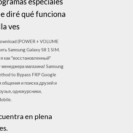
rogramas especiales
le diré qué funciona
la ves
odo Download (POWER + VOLUME
ить Samsung Galaxy S8 1 SIM.
ся как "восстановленный"
 у менеджера магазина! Samsung
method to Bypass FRP Google
я общения и поиска друзей и
узья, однокурсники,
obile.
ncuentra en plena
es.