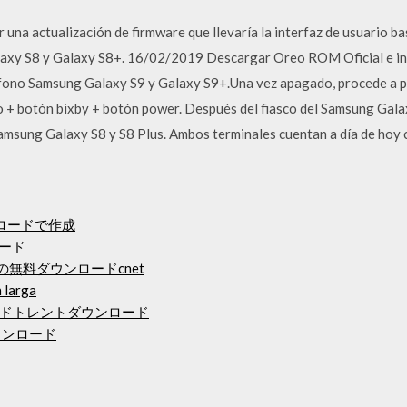
una actualización de firmware que llevaría la interfaz de usuario b
laxy S8 y Galaxy S8+. 16/02/2019 Descargar Oreo ROM Oficial e inst
fono Samsung Galaxy S9 y Galaxy S9+.Una vez apagado, procede a pu
 + botón bixby + botón power. Después del fiasco del Samsung Galax
 Samsung Galaxy S8 y S8 Plus. Ambos terminales cuentan a día de hoy
ロードで作成
ロード
への無料ダウンロードcnet
 larga
ドトレントダウンロード
ウンロード