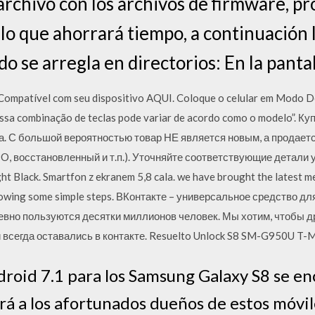
archivo con los archivos de firmware, p
 lo que ahorrará tiempo, a continuación 
o se arregla en directorios: En la pantal
n Compatível com seu dispositivo AQUI. Coloque o celular em M
combinação de teclas pode variar de acordo como o modelo”. Куп
а. С большой вероятностью товар НЕ является новым, а продает
PO, восстановленный и т.п.). Уточняйте соответствующие детали
 Black. Smartfon z ekranem 5,8 cala. we have brought the latest 
llowing some simple steps. ВКонтакте – универсальное средство дл
вно пользуются десятки миллионов человек. Мы хотим, чтобы др
 всегда оставались в контакте. Resuelto Unlock S8 SM-G950U T-M
droid 7.1 para los Samsung Galaxy S8 se e
ará a los afortunados dueños de estos móvil