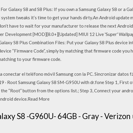
r Galaxy S8 and S8 Plus: If you own a Samsung Galaxy S8 or a Gala
 system tweaks it’s time to get your hands dirty.An Android update 
on’t have to wait for your manufacturer to release the next Androi
er Development [MOD][8.0+][Updated] MIUI 12 Live 'Super' Wallpa
laxy S8 Plus Combination Files: Put your Galaxy S8 Plus device i
 device “Firmware Code”, simply by matching that firmware code you 
matching to your firmware code.
conectar el teléfono móvil Samsung con la PC. Sincronizar datos fá
 · Root Samsung Galaxy S8 SM-G950U with dr.fone Step 1, First of 
 the “Root” button from the options list.; Step 3, Connect your andro
ndroid device.Read More
laxy S8 -G960U- 64GB - Gray - Verizon 