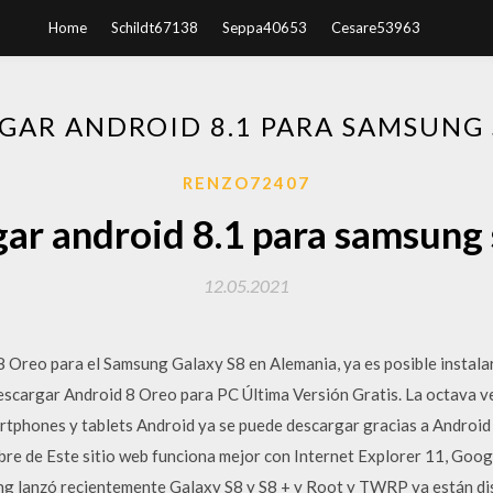
Home
Schildt67138
Seppa40653
Cesare53963
GAR ANDROID 8.1 PARA SAMSUNG 
RENZO72407
ar android 8.1 para samsung
12.05.2021
 8 Oreo para el Samsung Galaxy S8 en Alemania, ya es posible instal
escargar Android 8 Oreo para PC Última Versión Gratis. La octava v
tphones y tablets Android ya se puede descargar gracias a Android 8
bre de Este sitio web funciona mejor con Internet Explorer 11, Goog
g lanzó recientemente Galaxy S8 y S8 + y Root y TWRP ya están disp