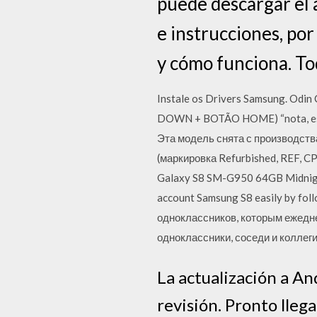
puede descargar el 
e instrucciones, por
y cómo funciona. Tod
Instale os Drivers Samsung. Odi
DOWN + BOTÃO HOME) “nota, essa 
Эта модель снята с производств
(маркировка Refurbished, REF, C
Galaxy S8 SM-G950 64GB Midnight
account Samsung S8 easily by fo
одноклассников, которым ежедне
одноклассники, соседи и коллеги
La actualización a An
revisión. Pronto lleg