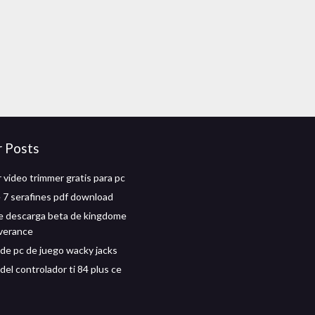
r Posts
 video trimmer gratis para pc
 7 serafines pdf download
e descarga beta de kingdome
verance
de pc de juego wacky jacks
el controlador ti 84 plus ce