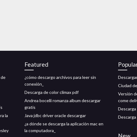
Featured
Popula
 de
¿cómo descargo archivos para leer sin
Descargar
conexión_
Ciudad de
Descarga de color climax pdf
Versión d
Andrea bocelli romanza album descargar
come deli
is
gratis
Descarga 
ra la
Java jdbc driver oracle descargar
Descarga d
¿a dónde se descarga la aplicación mac en
esley
la computadora_
New