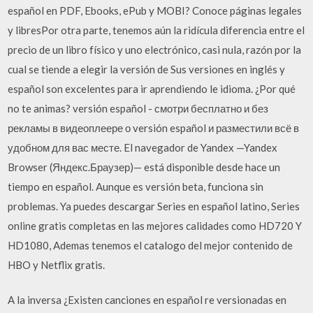
español en PDF, Ebooks, ePub y MOBI? Conoce páginas legales
y libresPor otra parte, tenemos aún la ridícula diferencia entre el
precio de un libro físico y uno electrónico, casi nula, razón por la
cual se tiende a elegir la versión de Sus versiones en inglés y
español son excelentes para ir aprendiendo le idioma. ¿Por qué
no te animas? versión español - смотри бесплатно и без
рекламы в видеоплеере о versión español и разместили всё в
удобном для вас месте. El navegador de Yandex —Yandex
Browser (Яндекс.Браузер)— está disponible desde hace un
tiempo en español. Aunque es versión beta, funciona sin
problemas. Ya puedes descargar Series en español latino, Series
online gratis completas en las mejores calidades como HD720 Y
HD1080, Ademas tenemos el catalogo del mejor contenido de
HBO y Netflix gratis.
A la inversa ¿Existen canciones en español re versionadas en