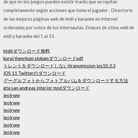
de que en los juegos pueden existir tracks que se repitan
completamente según acciones que tome el jugador . Directorio
de las mejores páginas web de midi y karaoke en Internet
ordenadas por votos de los internautas. Enlaces de sitios web de
midi y karaoke del 1 al 15.
btd6ダウンロード無料
kurai theerkum slokamダウンロードpdf
トレントをダウンロードしないitransmission ios10.3.3
iOS 11 Twitterのダウンロード
グーグルフォトからフォトアルバムをダウンロードする方法
gta san andreas interior modダウンロード
jeojrww
jeojrww
jeojrww
jeojrww
jeojrww
jeojrww