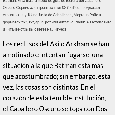
Batman. Esta lista, a modo de guía de lectura del Caballero
Oscuro Сервис электронных книг 📚 ЛитРес предлагает
скачать книгу 🠳 Una Justa de Caballeros , Моргана Райс в
форматах fb2, txt, epub, pdf или читать онлайн! ➤ Оставляйте
и читайте отзывы о книге на ЛитРес!
Los reclusos del Asilo Arkham se han
amotinado e intentan fugarse, una
situación a la que Batman está más
que acostumbrado; sin embargo, esta
vez, las cosas son distintas. En el
corazón de esta temible institución,
el Caballero Oscuro se topa con Dos