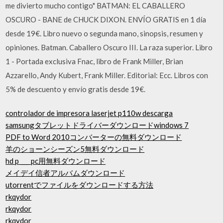
me divierto mucho contigo" BATMAN: EL CABALLERO
OSCURO - BANE de CHUCK DIXON. ENVÍO GRATIS en 1 día
desde 19€. Libro nuevo o segunda mano, sinopsis, resumen y
opiniones. Batman. Caballero Oscuro III. La raza superior. Libro
1 - Portada exclusiva Fnac, libro de Frank Miller, Brian
Azzarello, Andy Kubert, Frank Miller. Editorial: Ecc. Libros con
5% de descuento y envío gratis desde 19€.
controlador de impresora laserjet p110w descarga
samsungタブレットドライバーダウンロードwindows 7
PDF to Word 2010コンバーターの無料ダウンロード
羊のショーンシーズン5無料ダウンロード
hd p ___ pc用無料ダウンロード
メイデイ信者アルバムダウンロード
utorrentでファイルをダウンロードする方法
rkqydor
rkqydor
rkqydor