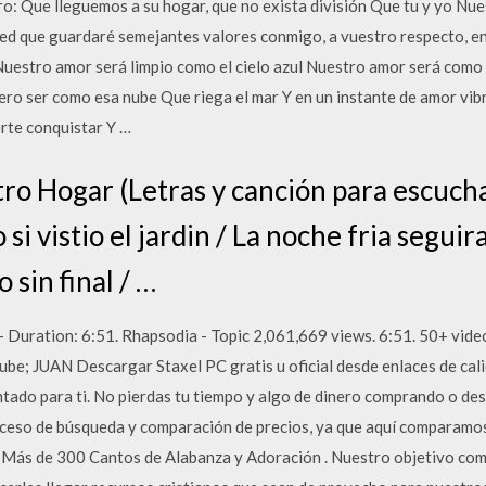
ro: Que lleguemos a su hogar, que no exista división Que tu y yo N
reed que guardaré semejantes valores conmigo, a vuestro respecto, en
estro amor será limpio como el cielo azul Nuestro amor será como 
iero ser como esa nube Que riega el mar Y en un instante de amor vib
erte conquistar Y …
ro Hogar (Letras y canción para escucha
o si vistio el jardin / La noche fria segu
 sin final / …
Duration: 6:51. Rhapsodia - Topic 2,061,669 views. 6:51. 50+ video
ube; JUAN Descargar Staxel PC gratis u oficial desde enlaces de cal
tado para ti. No pierdas tu tiempo y algo de dinero comprando o de
roceso de búsqueda y comparación de precios, ya que aquí comparamos 
. Más de 300 Cantos de Alabanza y Adoración . Nuestro objetivo co