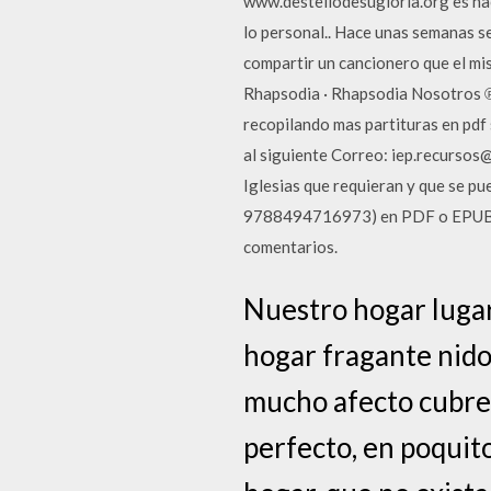
www.destellodesugloria.org es hac
lo personal.. Hace unas semanas s
compartir un cancionero que el m
Rhapsodia · Rhapsodia Nosotros 
recopilando mas partituras en pdf 
al siguiente Correo: iep.recursos
Iglesias que requieran y que se 
9788494716973) en PDF o EPUB com
comentarios.
Nuestro hogar luga
hogar fragante nido
mucho afecto cubre 
perfecto, en poquit