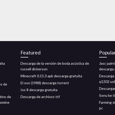
Featured
Popula
uita
Descarga de la versión de boda acústica de
Jasc pain
russell dickerson
descarga 
Minecraft 0.15.3 apk descarga gratuita
Descarga 
q1202 us
El oso (1988) descarga torrent
so de
Descargar
Ios 8 descarga gratuita
Sonu ke t
tino de
Descarga de archivos ttf
comine
Farming s
pc