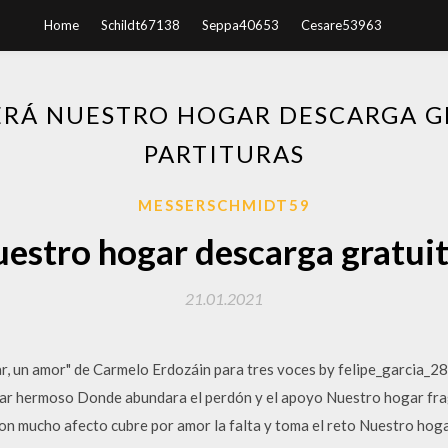
Home
Schildt67138
Seppa40653
Cesare53963
ERÁ NUESTRO HOGAR DESCARGA G
PARTITURAS
MESSERSCHMIDT59
uestro hogar descarga gratuit
21.01.2021
r, un amor" de Carmelo Erdozáin para tres voces by felipe_garcia_28
ar hermoso Donde abundara el perdón y el apoyo Nuestro hogar fraga
on mucho afecto cubre por amor la falta y toma el reto Nuestro hoga