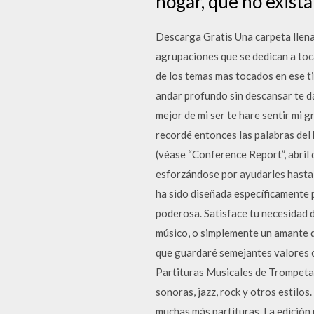
hogar, que no exista
Descarga Gratis Una carpeta llena 
agrupaciones que se dedican a toc
de los temas mas tocados en ese t
andar profundo sin descansar te dar
mejor de mi ser te hare sentir mi 
recordé entonces las palabras del 
(véase “Conference Report”, abril 
esforzándose por ayudarles hasta 
ha sido diseñada específicamente p
poderosa. Satisface tu necesidad d
músico, o simplemente un amante d
que guardaré semejantes valores c
Partituras Musicales de Trompeta
sonoras, jazz, rock y otros estilos
muchas más partituras. La edición