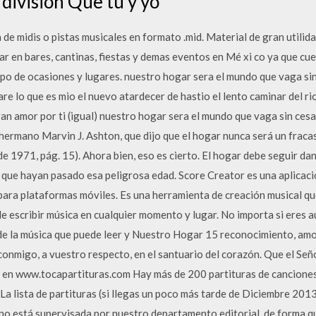
 división Que tu y yo
de midis o pistas musicales en formato .mid. Material de gran utilida
ar en bares, cantinas, fiestas y demas eventos en Mé xi co ya que cu
ipo de ocasiones y lugares. nuestro hogar sera el mundo que vaga sin
e lo que es mio el nuevo atardecer de hastio el lento caminar del rio
gran amor por ti (igual) nuestro hogar sera el mundo que vaga sin ces
hermano Marvin J. Ashton, que dijo que el hogar nunca será un fraca
de 1971, pág. 15). Ahora bien, eso es cierto. El hogar debe seguir da
que hayan pasado esa peligrosa edad. Score Creator es una aplicac
ara plataformas móviles. Es una herramienta de creación musical que
e escribir música en cualquier momento y lugar. No importa si eres a
e la música que puede leer y Nuestro Hogar 15 reconocimiento, amor 
onmigo, a vuestro respecto, en el santuario del corazón. Que el S
 en www.tocapartituras.com Hay más de 200 partituras de canciones 
. La lista de partituras (si llegas un poco más tarde de Diciembre 20
 no está supervisada por nuestro departamento editorial, de forma q