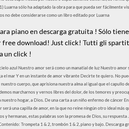
 1) Luarna sólo ha adaptado la obra para que pueda ser fácilmente vis
ctos no debe considerarse como un libro editado por Luarna
ara piano en descarga gratuita ! Sólo tienes
 free download! Just click! Tutti gli sparti
a un click !
cielo azul Nuestro amor será como un manatial de luz Nuestro amor 
 el mar Y en un instante de amor vibrante Decirte te quiero. No pue
uestro cuerpo, que aprisiona nuestra alma al igual que el capullo de
emos marcharnos y vernos libres del dolor, de los temores y preocu
 nuestro hogar, a Dios. De una carta a un niño enfermo de cáncer En l
será una capilla de amor, en la que no reine ningún otro ideal más qu
 y hermanas, estas palabras son la promesa de Dios, su respuesta …
Contenido: Trompeta 1 & 2, trombón 1 & 2, piano y bajo. Descarga gr