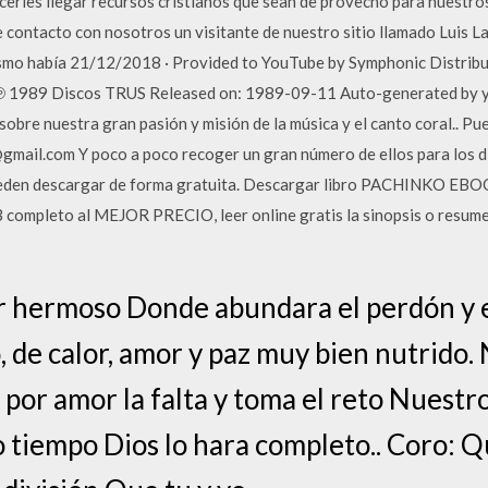
erles llegar recursos cristianos que sean de provecho para nuestros
e contacto con nosotros un visitante de nuestro sitio llamado Luis L
ismo había 21/12/2018 · Provided to YouTube by Symphonic Distribu
℗ 1989 Discos TRUS Released on: 1989-09-11 Auto-generated by y s
sobre nuestra gran pasión y misión de la música y el canto coral.. P
@gmail.com Y poco a poco recoger un gran número de ellos para los di
pueden descargar de forma gratuita. Descargar libro PACHINKO EBO
pleto al MEJOR PRECIO, leer online gratis la sinopsis o resumen,
r hermoso Donde abundara el perdón y 
, de calor, amor y paz muy bien nutrido.
por amor la falta y toma el reto Nuestr
o tiempo Dios lo hara completo.. Coro: 