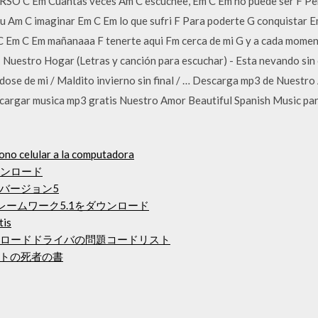
O C Em Cuantas veces Am C escuchee, Em C Em no puede ser F Pero
u Am C imaginar Em C Em lo que sufri F Para poderte G conquistar Em
r C Em C Em mañanaaa F tenerte aqui Fm cerca de mi G y a cada mom
uestro Hogar (Letras y canción para escuchar) - Esta nevando sin ces
ndose de mi / Maldito invierno sin final / … Descarga mp3 de Nuestr
escargar musica mp3 gratis Nuestro Amor Beautiful Spanish Music par
ono celular a la computadora
ダウンロード
バージョン5
管理フレームワーク5.1をダウンロード
tis
アダウンロードドライバの問題コードリスト
トの死者の書