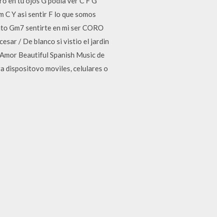
 en tu ojos G podia ver C F G
 C Y asi sentir F lo que somos
ento Gm7 sentirte en mi ser CORO
ar / De blanco si vistio el jardin
o Amor Beautiful Spanish Music de
a dispositovo moviles, celulares o