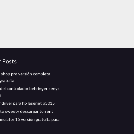
r Posts
t shop pro versión completa
gratuita
del controlador behringer xenyx
b
 driver para hp laserjet p3015
itu sweety descargar torrent
imulator 15 versión gratuita para