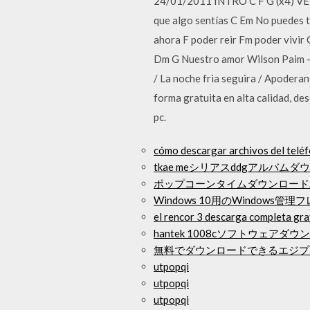
24/01/2011 INTRO C F G (x4) VERS
que algo sentías C Em No puedes t
ahora F poder reir Fm poder vivi
Dm G Nuestro amor Wilson Paim - N
/ La noche fria seguira / Apodera
forma gratuita en alta calidad, d
pc.
cómo descargar archivos del teléf
tkae meシリアスddgアルバム
ポップコーンタイムダウンロード
Windows 10用のWindows
el rencor 3 descarga completa gra
hantek 1008cソフトウェ
無料でダウンロードできるエジプ
utpopqi
utpopqi
utpopqi