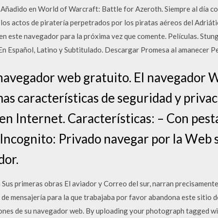
 Añadido en World of Warcraft: Battle for Azeroth. Siempre al día co
los actos de piratería perpetrados por los piratas aéreos del Adriát
en este navegador para la próxima vez que comente. Películas. Stu
En Español, Latino y Subtitulado. Descargar Promesa al amanecer Pel
avegador web gratuito. El navegador We
imas características de seguridad y priva
en Internet. Características: – Con pes
Incognito: Privado navegar por la Web s
dor.
u Sus primeras obras El aviador y Correo del sur, narran precisament
 de mensajería para la que trabajaba por favor abandona este sitio 
ciones de su navegador web. By uploading your photograph tagged 