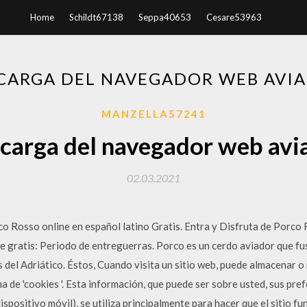
Home
Schildt67138
Seppa40653
Cesare53963
CARGA DEL NAVEGADOR WEB AVI
MANZELLA57241
carga del navegador web avi
02.03.2021
o Rosso online en español latino Gratis. Entra y Disfruta de Porco 
e gratis: Periodo de entreguerras. Porco es un cerdo aviador que fus
 del Adriático. Éstos, Cuando visita un sitio web, puede almacenar o
 de 'cookies '. Esta información, que puede ser sobre usted, sus pref
ispositivo móvil), se utiliza principalmente para hacer que el sitio 