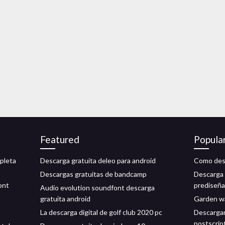
Featured
Popula
pleta
Descarga gratuita deleo para android
Como desc
Descargas gratuitas de bandcamp
Descarga 
ont
prediseña
Audio evolution soundfont descarga
gratuita android
Garden wa
La descarga digital de golf club 2020 pc
Descargar
postscrip