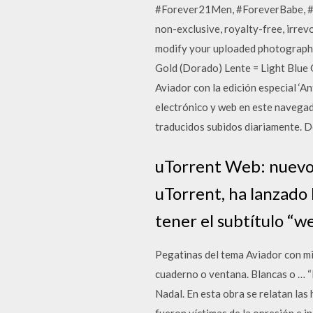
#Forever21Men, #ForeverBabe, #F21x
non-exclusive, royalty-free, irrevo
modify your uploaded photograph 
Gold (Dorado) Lente = Light Blue 
Aviador con la edición especial ‘A
electrónico y web en este navegado
traducidos subidos diariamente. De
uTorrent Web: nuevo 
uTorrent, ha lanzado h
tener el subtítulo “w
Pegatinas del tema Aviador con mil
cuaderno o ventana. Blancas o … “
Nadal. En esta obra se relatan las
fueron víctimas de la opresión e i