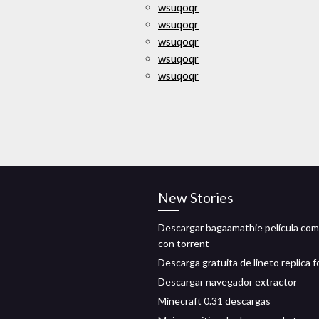
wsuqoqr
wsuqoqr
wsuqoqr
wsuqoqr
wsuqoqr
New Stories
Descargar bagaamathie película com
con torrent
Descarga gratuita de lineto replica f
Descargar navegador extractor
Minecraft 0.31 descargas