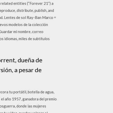
related entities (“Forever 21”) a
eproduce, distribute, publish, and
d. Lentes de sol Ray-Ban Marco =
evos modelos de la colección
. Guardar mi nombre, correo
s idiomas, miles de subtítulos
orrent, dueña de
rsión, a pesar de
ora tu portátil, botella de agua,
n el año 1957, ganadora del premio
posguerra, donde las mujeres
ra tu vídeo, puedes valorar el