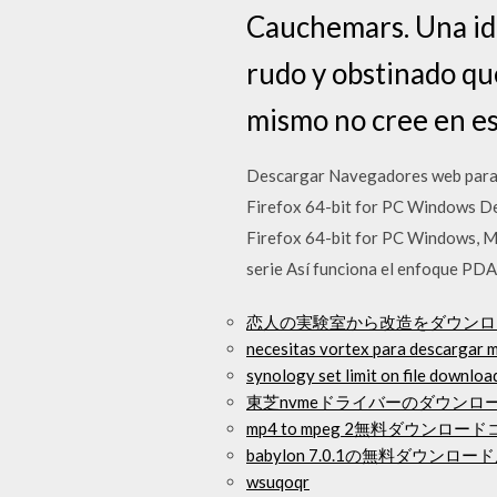
Cauchemars. Una idea
rudo y obstinado que
mismo no cree en es
Descargar Navegadores web para 
Firefox 64-bit for PC Windows D
Firefox 64-bit for PC Windows, Mo
serie Así funciona el enfoque PDAF
恋人の実験室から改造をダウンロ
necesitas vortex para descargar 
synology set limit on file downloa
東芝nvmeドライバーのダウンロ
mp4 to mpeg 2無料ダウンロー
babylon 7.0.1の無料ダウンロー
wsuqoqr