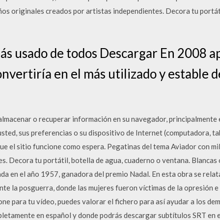
os originales creados por artistas independientes. Decora tu portáti
ás usado de todos Descargar En 2008 a
nvertiría en el más utilizado y estable 
almacenar o recuperar información en su navegador, principalmente en
sted, sus preferencias o su dispositivo de Internet (computadora, tab
que el sitio funcione como espera. Pegatinas del tema Aviador con mi
s. Decora tu portátil, botella de agua, cuaderno o ventana. Blancas o
da en el año 1957, ganadora del premio Nadal. En esta obra se relata
te la posguerra, donde las mujeres fueron víctimas de la opresión e 
one para tu vídeo, puedes valorar el fichero para así ayudar a los de
letamente en español y donde podrás descargar subtítulos SRT en e