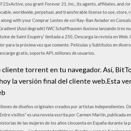
Active, you grant Forever 21, Inc., its agents, affiliates, and /or 
cable, worldwide, perpetual, and transferable license to use, store, r
along with your Comprar Lentes de sol Ray-Ban Aviador en Consalu
Gradient (Azul degradé) IWC Schaffhausen ilusiona lanzando tres nu
ntoine de Saint Exupéry’ limitada a 250, Descarga la revista en Web
r para la próxima vez que comente. Películas y Subtítulos en diverso
scarge gratis, soporte API, millones de usuarios.
cliente torrent en tu navegador. Así, BitT
oy la versión final del cliente web.Esta ve
eb
lones de diseños originales creados por artistas independientes. Dec
Entre visillos” es una novela escrita por Carmen Martín, publicada e
 historias de las mujeres de los años cincuenta en España durante la 
njusticias por … La descarga también es directa y caso no funcione pa