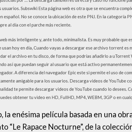
ás usuarios. Subswiki Esta página web es otra que se encuentra com
n español. No se conoce la ubicación de este PNJ. En la categoría P
pre al día con el parche más reciente.
eb más inteligente y, ante todo, minimalista. Es muy probable que 
e usan hoy en día, Cuando vayas a descargar ese archivo torrent es 
rdar el archivo en tu disco, de forma que podrías añadirlo a uTorren
ndo así que puedan seguir al usuario que está activo permanentement
gador. A diferencia del navegador Epic este si permite el uso de co
tamente amigable para los usuarios. Descarga videos de YouTube c
ionalidad te permite descargar videos de YouTube cuando lo desees.
puedes obtener tu video en HD, FullHD, MP4, WEBM, 3GP o en cualq
, la enésima película basada en una obr
nto “Le Rapace Nocturne”, de la colecció