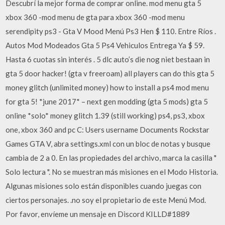
Descubrí la mejor forma de comprar online. mod menu gta 5
xbox 360 -mod menu de gta para xbox 360 -mod menu
serendipity ps3 - Gta V Mood Menú Ps3 Hen $ 110. Entre Ríos .
Autos Mod Modeados Gta 5 Ps4 Vehiculos Entrega Ya $ 59.
Hasta 6 cuotas sin interés . 5 dlc auto’s die nog niet bestaan in
gta 5 door hacker! (gta v freeroam) all players can do this gta 5
money glitch (unlimited money) how to install a ps4 mod menu
for gta 5! *june 2017* – next gen modding (gta 5 mods) gta 5
online *solo* money glitch 1.39 (still working) ps4, ps3, xbox
one, xbox 360 and pc C: Users username Documents Rockstar
Games GTA V, abra settings.xml con un bloc de notas y busque
cambia de 2 a 0. En las propiedades del archivo, marca la casilla "
Solo lectura ". No se muestran más misiones en el Modo Historia.
Algunas misiones solo están disponibles cuando juegas con
ciertos personajes. .no soy el propietario de este Menú Mod.
Por favor, envíeme un mensaje en Discord KILLD#1889