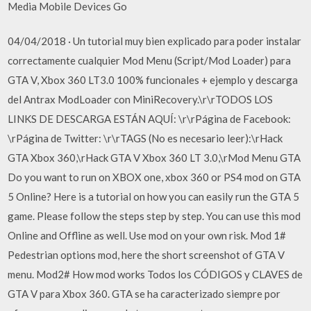
Media Mobile Devices Go
04/04/2018 · Un tutorial muy bien explicado para poder instalar
correctamente cualquier Mod Menu (Script/Mod Loader) para
GTA V, Xbox 360 LT3.0 100% funcionales + ejemplo y descarga
del Antrax ModLoader con MiniRecovery.\r\rTODOS LOS
LINKS DE DESCARGA ESTÁN AQUÍ: \r\rPágina de Facebook:
\rPágina de Twitter: \r\rTAGS (No es necesario leer):\rHack
GTA Xbox 360,\rHack GTA V Xbox 360 LT 3.0,\rMod Menu GTA
Do you want to run on XBOX one, xbox 360 or PS4 mod on GTA
5 Online? Here is a tutorial on how you can easily run the GTA 5
game. Please follow the steps step by step. You can use this mod
Online and Offline as well. Use mod on your own risk. Mod 1#
Pedestrian options mod, here the short screenshot of GTA V
menu. Mod2# How mod works Todos los CÓDIGOS y CLAVES de
GTA V para Xbox 360. GTA se ha caracterizado siempre por