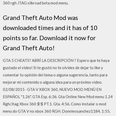
360 rgh JTAG silkroad beta mod menu.
Grand Theft Auto Mod was
downloaded times and it has of 10
points so far. Download it now for
Grand Theft Auto!
GTA 5 CHEATS? ABRÍ LA DESCRIPCIÓN ? Espero que te haya
gustado el video! Si te gustó no te olvides de dejar tu like y
comentar tu opinión del tema o alguna sugerencia, tanto para
mejorar mi contenido o alguna idea para un próximo video.
02/08/2015 · GTA V XBOX 360, NUEVO MOD MENÚ EN
ESPAÑOL "1.26". GTA Esp. 6:36. Gta Online New Mod menu 1.24
Rgh/Jtag Xbox 360 $!$ PT.1. Gta. 4:56. Como instalar o mod
menu do GTA V no xbox 360 RGH. Donnieosanchez1184. 1:55.