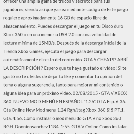
ofrecer una amplia gama de trucos y secretos para sus
jugadores, siendo así que ya sea mediante código de Este juego
requiere aproximadamente 16 GB de espacio libre de
almacenamiento. Puedes descargar el juego en tu Disco duro
Xbox 360 o en una memoria USB 2.0 con una velocidad de
lectura mínima de 15MB/s. Después de la descarga inicial de la
Tienda Xbox Games, ejecuta el juego para descargar
automáticamente el resto del contenido. GTA 5 CHEATS? ABRÍ
LA DESCRIPCIÓN ? Espero que te haya gustado el video! Si te
gustó no te olvides de dejar tu like y comentar tu opinión del
tema o alguna sugerencia, tanto para mejorar mi contenido o
alguna idea para un próximo video. 02/08/2015 · GTA V XBOX
360, NUEVO MOD MENÚ EN ESPAÑOL "1.26". GTA Esp. 6:36.
Gta Online New Mod menu 1.24 Rgh/Jtag Xbox 360 $!$ PT.1.
Gta. 4:56. Como instalar o mod menu do GTA V no xbox 360
RGH. Donnieosanchez1184. 1:55. GTA V Online Como instalar