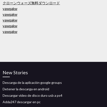
クローンウォーズ無料ダウンロード
yawqakw
yawqakw
yawqakw
yawqakw
yawqakw
New Stories
Descarga de la aplicación google groups
Detener la descarga en android
Descargar video de disco duro usb a ps4
Adda247 descargar en pc