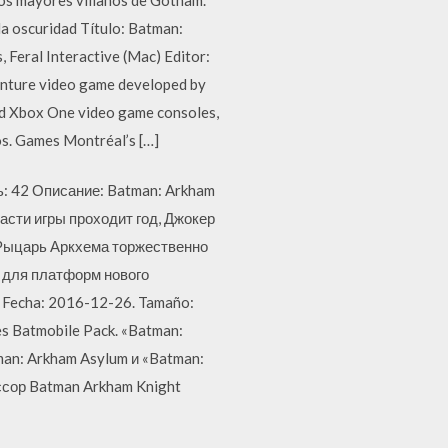
la oscuridad Título: Batman:
Feral Interactive (Mac) Editor:
enture video game developed by
nd Xbox One video game consoles,
s. Games Montréal’s […]
ь: 42 Описание: Batman: Arkham
асти игры проходит год, Джокер
Рыцарь Аркхема торжественно
о для платформ нового
. Fecha: 2016-12-26. Tamaño:
es Batmobile Pack. «Batman:
man: Arkham Asylum и «Batman:
сор Batman Arkham Knight