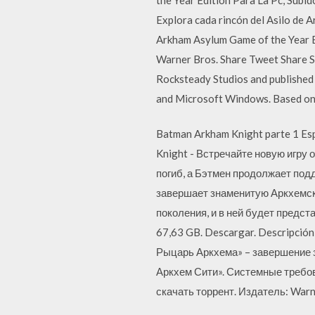
Explora cada rincón del Asilo de A
Arkham Asylum Game of the Year Ed
Warner Bros. Share Tweet Share 
Rocksteady Studios and published
and Microsoft Windows. Based on 
Batman Arkham Knight parte 1 E
Knight - Встречайте новую игру
погиб, а Бэтмен продолжает п
завершает знаменитую Аркхемску
поколения, и в ней будет предст
67,63 GB. Descargar. Descripción
Рыцарь Аркхема» – завершение зн
Аркхем Сити». Системные требо
скачать торрент. Издатель: Warn