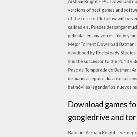
Arkham Knight – PC. Download now
versions of best games and softw
of the torrent file below will be 
calidad en . Puedes descargar muc
películas en amazon.es, filmin y 
MejorTorrent Download Batman: A
developed by Rocksteady Studios 
it is the successor to the 2013 vi
Pase de Temporada de Batman: Arkh
de manera regular durante los sei
batmóviles legendarios, nuevos map
Download games for 
googledrive and tor
Batman: Arkham Knight – четвер