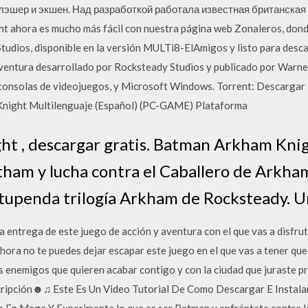
слэшер и экшен. Над разработкой работала известная британская
nt ahora es mucho más fácil con nuestra página web Zonaleros, don
tudios, disponible en la versión MULTi8-ElAmigos y listo para des
ventura desarrollado por Rocksteady Studios y publicado por Warne
 consolas de videojuegos, y Microsoft Windows. Torrent: Descargar
Knight Multilenguaje (Español) (PC-GAME) Plataforma
 , descargar gratis. Batman Arkham Knig
otham y lucha contra el Caballero de Arkh
stupenda trilogía Arkham de Rocksteady. U
 entrega de este juego de acción y aventura con el que vas a disfrutar
hora no te puedes dejar escapar este juego en el que vas a tener qu
os enemigos que quieren acabar contigo y con la ciudad que juraste
ipción☻♫ Este Es Un Video Tutorial De Como Descargar E Instal
do En Mega Y Experimenta lo que es ser Batman y enfréntate contra 