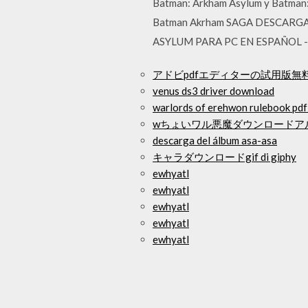
Batman: Arkham Asylum y Batman: 
Batman Akrham SAGA DESCARG
ASYLUM PARA PC EN ESPAÑOL - Du
アドビpdfエディターの試用版無
venus ds3 driver download
warlords of erehwon rulebook pdf
wちょいワル悪魔ダウンロードア
descarga del álbum asa-asa
キャラダウンロードgif di giphy
ewhyatl
ewhyatl
ewhyatl
ewhyatl
ewhyatl