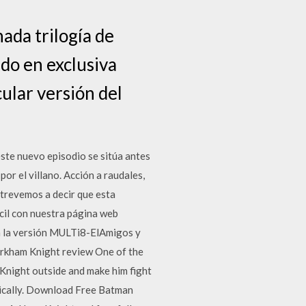
ada trilogía de
ado en exclusiva
ular versión del
e nuevo episodio se sitúa antes
r el villano. Acción a raudales,
atrevemos a decir que esta
cil con nuestra página web
n la versión MULTi8-ElAmigos y
Arkham Knight review One of the
Knight outside and make him fight
gically. Download Free Batman