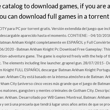
catalog to download games, if you are a
ou can download full games in a torrent 
 para PC por torrent gratis. Versión extendida del juego que incl
o descargable aparecido hasta el momento. CONTIENE: - 04/10/2018 
 Batman Arkham Knight completamente en ESPAÑOL y Full Conviérte
/06/2020 · Batman Arkham Knight Pc Download Free Gameplay: Thi
ion-adventure game. The game is explored freely with the help of t
it. The elements including line launcher, grapnel gun. 28/07/2015 
am Knight FULL ESPAÑOL descargar Batman Arkham Knight Portug
an: Arkham City está basado en la intensa atmósfera de Batman: Ark
rkham City (universo cinco veces más grande que el juego de Batma
s matones, gangsters y mentes criminales de Gotham City. Descripc
tman: Arkham. Desarrollado por WB Games Montreal, Batman: Arkham
y será una precuela que tendrá lugar unos años antes de que se pro