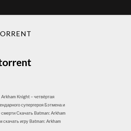
TORRENT
torrent
Arkham Knight – четвёртая
гендарного супергероя Бэтмена и
 смерти Скачать Batman: Arkham
ем скачать игру Batman: Arkham