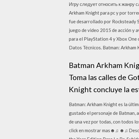
Игру следует относить к жанру 
Arkham Knight para pc y por torre
fue desarrollado por Rocksteady S
juego de video 2015 de acción y a
para el PlayStation 4 y Xbox One
Datos Técnicos. Batman: Arkham 
Batman Arkham Knight
Toma las calles de G
Knight concluye la e
Batman: Arkham Knight es la última
gustado el personaje de Batman, a
de una vez por todas, con todos l
click en mostrar mas☻♫ ☻♫ Descr
the Year Edition Para La Pc, Subi