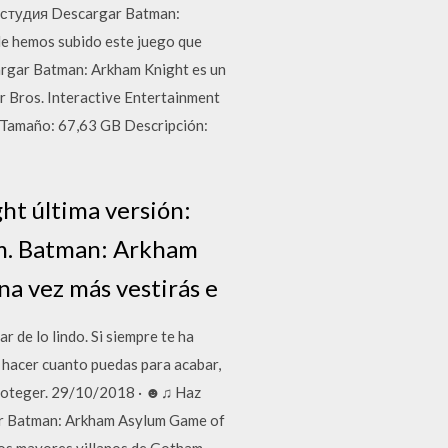
 студия Descargar Batman:
de hemos subido este juego que
cargar Batman: Arkham Knight es un
r Bros. Interactive Entertainment
 Tamaño: 67,63 GB Descripción:
ht última versión:
am. Batman: Arkham
na vez más vestirás e
 de lo lindo. Si siempre te ha
e hacer cuanto puedas para acabar,
 proteger. 29/10/2018 · ☻♫ Haz
ar Batman: Arkham Asylum Game of
los mayores villanos de Gotham.