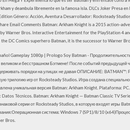
rkham y deambula libremente en la famosa isla. DLCs Joker Presa en 
ition Género: Acción, Aventura Desarrollador: Rocksteady Studios, 
Share Email Comments Batman: Arkham Knight is a 2015 action-adv
 by Warner Bros. Interactive Entertainment for the PlayStation 4 a
the DC Comics superhero Batman, it is the successor to Warner Bro
spañol Gameplay 1080p | Prologo Soy Batman - Продолжительност
 о великом и бесстрашном Бэтмене! После событий предыдущей ч
оддерживать порядки на улицах не давая ОПИСАНИЕ: BATMAN™: 
ю трилогию игр от Rocksteady Studios. Игра создана специальн
авлена уникальная версия Batman: Arkham Knight. Plataforma: PC
: Datos Técnicos. Batman: Arkham Knight — Batman Classic TV Seri
аковой серии от Rocksteady Studios, в которую входят игры Bat
вания:Операционная система: Windows 7 (SP1)/8/10 (x64)Процес
er Bros.