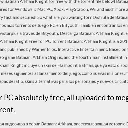
 Batman Arkham Knight for free with the torrent file below! Batma
ares for Windows & Mac PC, Xbox, PlayStation, Wii and much more 
very fast and secured! So what are you waiting for? Disfruta de Batm
hos más torrents de Juego PC en Bityouth. También encontrar los en
movistarplus a través de Bityouth. Descarga Batman: Arkham Knight. 
rkham Knight Free for PC Torrent Batman: Arkham Knight is a 201
and published by Warner Bros. Interactive Entertainment. Based o
deo game Batman: Arkham Origins, and the fourth main installment in
am Knight incluye un skin de Flashpoint Batman, que ya está dispo
s meses siguientes al lanzamiento del juego, como nuevas misiones, 
as desafío, skins alternativas para los personajes y nuevos circuito
PC absolutely free, all uploaded to meg
rent.
тая видеоигра в серии Batman: Arkham, рассказывающая историю 