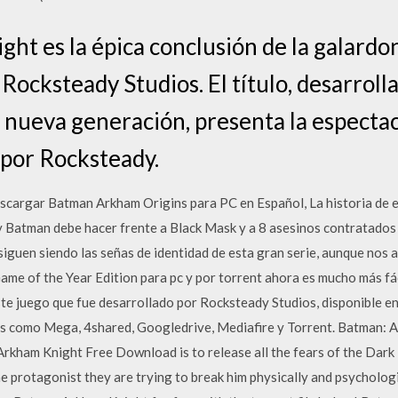
t es la épica conclusión de la galardon
ocksteady Studios. El título, desarroll
 nueva generación, presenta la espectac
 por Rocksteady.
ar Batman Arkham Origins para PC en Español, La historia de est
 Batman debe hacer frente a Black Mask y a 8 asesinos contratados po
iguen siendo las señas de identidad de esta gran serie, aunque nos 
e of the Year Edition para pc y por torrent ahora es mucho más fá
te juego que fue desarrollado por Rocksteady Studios, disponible e
res como Mega, 4shared, Googledrive, Mediafire y Torrent. Batman: 
kham Knight Free Download is to release all the fears of the Dark 
he protagonist they are trying to break him physically and psycholo