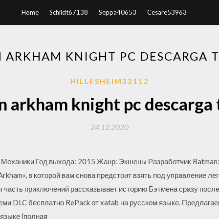
Home
Schildt67138
Seppa40653
Cesare53963
 ARKHAM KNIGHT PC DESCARGA 
HILLESHEIM33112
 arkham knight pc descarga 
24.12.2020
 Механики Год выхода: 2015 Жанр: Экшены Разработчик Batman: 
Arkham», в которой вам снова предстоит взять под управление ле
я часть приключений рассказывает историю Бэтмена сразу после
всеми DLC бесплатно RePack от xatab на русском языке. Предлага
 языке (полная