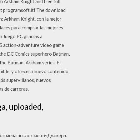
n Arkham Knight and free full
at programsoft.it! The download
an: Arkham Knight. con la mejor
laces para comprar las mejores
en Juego PC gracias a
5 action-adventure video game
n the DC Comics superhero Batman,
 the Batman: Arkham series. El
nible, y ofrecerá nuevo contenido
más supervillanos, nuevos
s de carreras.
a, uploaded,
Бэтмена после смерти Джокера.