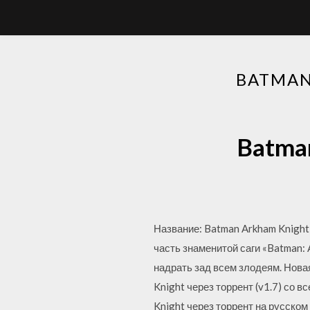
BATMAN
Batman
Название: Batman Arkham Knight
часть знаменитой саги «Batman: 
надрать зад всем злодеям. Нова
Knight через торрент (v1.7) со 
Knight через торрент на русском