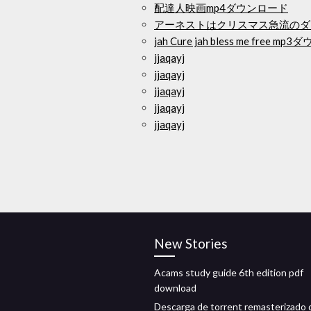
配達人映画mp4ダウンロード
アーネストはクリスマス急流のダ
jah Cure jah bless me free
jjaqayj
jjaqayj
jjaqayj
jjaqayj
jjaqayj
New Stories
Acams study guide 6th edition pdf
download
Descarga de torrent remasterizado 