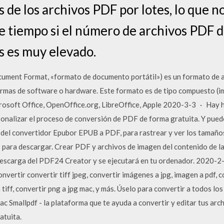
 de los archivos PDF por lotes, lo que n
e tiempo si el número de archivos PDF 
s es muy elevado.
ocument Format, «formato de documento portátil») es un formato d
ormas de software o hardware. Este formato es de tipo compuesto (im
rosoft Office, OpenOffice.org, LibreOffice, Apple 2020-3-3 · Hay
nalizar el proceso de conversión de PDF de forma gratuita. Y puede
a del convertidor Epubor EPUB a PDF, para rastrear y ver los tamaño
 para descargar. Crear PDF y archivos de imagen del contenido de la 
a descarga del PDF24 Creator y se ejecutará en tu ordenador. 2020-
vertir convertir tiff jpeg, convertir imágenes a jpg, imagen a pdf, c
tiff, convertir png a jpg mac, y más. Úselo para convertir a todos los
c Smallpdf - la plataforma que te ayuda a convertir y editar tus arc
atuita.