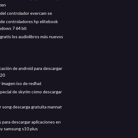
zen
del controlador evercam se
de controladores hp elitebook
dows 7 64 bit
gratis los audiolibros más nuevos
icación de android para descargar
020
 imagen iso de redhat
special de skyrim cómo descargar
r song descarga gratuita mannat
 para descargar aplicaciones en
ay samsung s10 plus