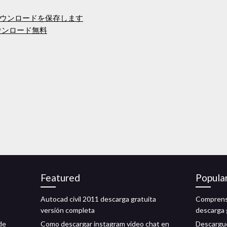
ウンロードを保存します
 mp3ダウンロード無料
Featured
Popula
Autocad civil 2011 descarga gratuita
Comprensió
versión completa
descarga 
de
Como descargar instagram video chat en
Descargue