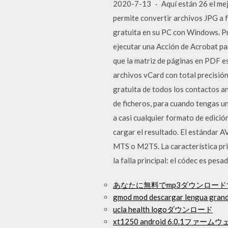
2020-7-13 · Aquí están 26 el mej
permite convertir archivos JPG a
gratuita en su PC con Windows. P
ejecutar una Acción de Acrobat par
que la matriz de páginas en PDF es
archivos vCard con total precisión
gratuita de todos los contactos a
de ficheros, para cuando tengas 
a casi cualquier formato de edici
cargar el resultado. El estándar 
MTS o M2TS. La característica prin
la falla principal: el códec es pes
あなたに無料でmp3ダウンロー
gmod mod descargar lengua gran
ucla health logoダウンロード
xt1250 android 6.0.1フ