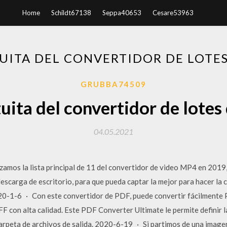
Home
Schildt67138
Seppa40653
Cesare53963
UITA DEL CONVERTIDOR DE LOTES
GRUBBA74509
uita del convertidor de lotes
04.05.2021
amos la lista principal de 11 del convertidor de video MP4 en 2019, 
escarga de escritorio, para que pueda captar la mejor para hacer la
2020-1-6 · Con este convertidor de PDF, puede convertir fácilmente
n alta calidad. Este PDF Converter Ultimate le permite definir la (s
carpeta de archivos de salida. 2020-6-19 · Si partimos de una imag