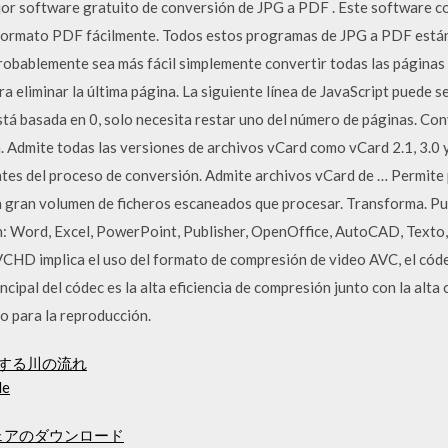
or software gratuito de conversión de JPG a PDF . Este software c
 formato PDF fácilmente. Todos estos programas de JPG a PDF están
robablemente sea más fácil simplemente convertir todas las página
a eliminar la última página. La siguiente línea de JavaScript puede s
tá basada en 0, solo necesita restar uno del número de páginas. Con
. Admite todas las versiones de archivos vCard como vCard 2.1, 3.0 y
ntes del proceso de conversión. Admite archivos vCard de … Permite
un gran volumen de ficheros escaneados que procesar. Transforma. 
ón: Word, Excel, PowerPoint, Publisher, OpenOffice, AutoCAD, Texto,
AVCHD implica el uso del formato de compresión de video AVC, el cód
cipal del códec es la alta eficiencia de compresión junto con la alta
ado para la reproducción.
ドする川の流れ
de
ァームウェアのダウンロード