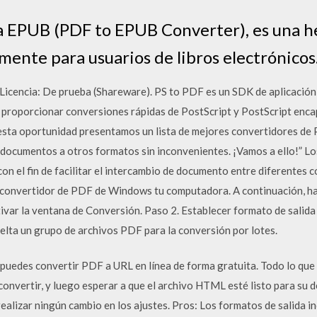
a EPUB (PDF to EPUB Converter), es una 
mente para usuarios de libros electrónicos
Licencia: De prueba (Shareware). PS to PDF es un SDK de aplicació
a proporcionar conversiones rápidas de PostScript y PostScript en
esta oportunidad presentamos un lista de mejores convertidores de 
 documentos a otros formatos sin inconvenientes. ¡Vamos a ello!” L
con el fin de facilitar el intercambio de documento entre diferentes
 convertidor de PDF de Windows tu computadora. A continuación, haz
ctivar la ventana de Conversión. Paso 2. Establecer formato de salida
elta un grupo de archivos PDF para la conversión por lotes.
puedes convertir PDF a URL en línea de forma gratuita. Todo lo que t
convertir, y luego esperar a que el archivo HTML esté listo para su
 realizar ningún cambio en los ajustes. Pros: Los formatos de salida 