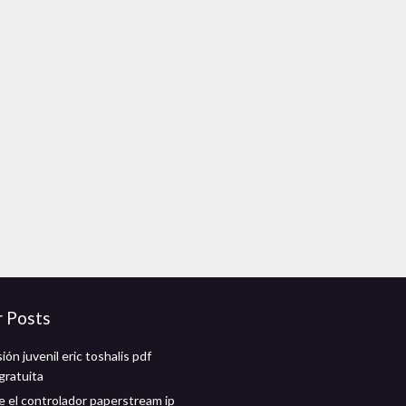
r Posts
n juvenil eric toshalis pdf
gratuita
 el controlador paperstream ip