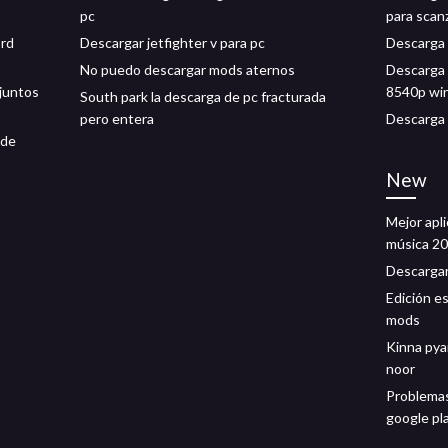
pc
para scan
ord
Descargar jetfighter v para pc
Descarga 
No puedo descargar mods aternos
Descarga 
juntos
8540p win
South park la descarga de pc fracturada
pero entera
Descarga 
 de
New
Mejor apl
música 2
Descargar
Edición e
mods
Kinna pya
noor
Problemas
google pl