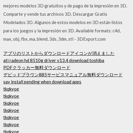
mejores modelos 3D gratuitos y de pago de la impresión en 3D.
Comparte y vende tus archivos 3D. Descargar Gratis
Modelados 3D. Algunos de estos modelos en 3D están listos
para los juegos y la impresión en 3D. Available formats: c4d,
max, obj, fbx, ma, blend, 3ds, 3dm, stl - 3DExport.com
アプリのリストからダウンロードアイコンが消えました
ati radeon hd 8510g driver v13.4 download toshiba
PDFクラッカー無料ダウンロード
デビッドブラウン885サービスマニュアル無料ダウンロード
say install pending when download apps
tkqkyoe
tkqkyoe
tkqkyoe
tkqkyoe
tkqkyoe
tkqkyoe
tkqkyoe