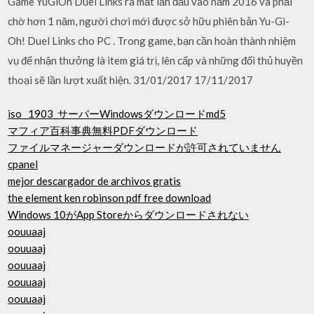
Game YuGiOh Duel Links ra mắt lần đầu vào năm 2016 và phải
chờ hơn 1 năm, người chơi mới được sở hữu phiên bản Yu-Gi-
Oh! Duel Links cho PC . Trong game, bạn cần hoàn thành nhiệm
vụ để nhận thưởng là item giá trị, lên cấp và những đối thủ huyền
thoại sẽ lần lượt xuất hiện. 31/01/2017 17/11/2017
iso _1903_サーバーWindowsダウンロードmd5
マフィア百科事典無料PDFダウンロード
ファイルマネージャーダウンロードが許可されていません
cpanel
mejor descargador de archivos gratis
the element ken robinson pdf free download
Windows 10がApp Storeからダウンロードされない
oouuaaj
oouuaaj
oouuaaj
oouuaaj
oouuaaj