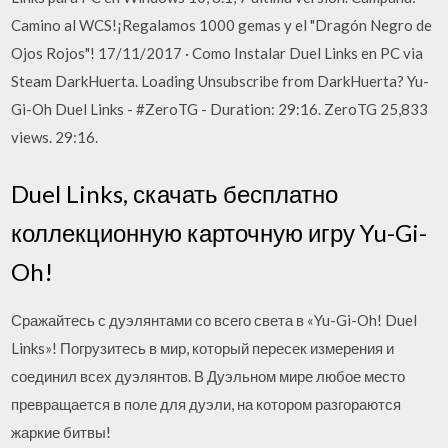
Camino al WCS!¡Regalamos 1000 gemas y el "Dragón Negro de
Ojos Rojos"! 17/11/2017 · Como Instalar Duel Links en PC via
Steam DarkHuerta. Loading Unsubscribe from DarkHuerta? Yu-
Gi-Oh Duel Links - #ZeroTG - Duration: 29:16. ZeroTG 25,833
views. 29:16.
Duel Links, скачать бесплатно
коллекционную карточную игру Yu-Gi-
Oh!
Сражайтесь с дуэлянтами со всего света в «Yu-Gi-Oh! Duel
Links»! Погрузитесь в мир, который пересек измерения и
соединил всех дуэлянтов. В Дуэльном мире любое место
превращается в поле для дуэли, на котором разгораются
жаркие битвы!