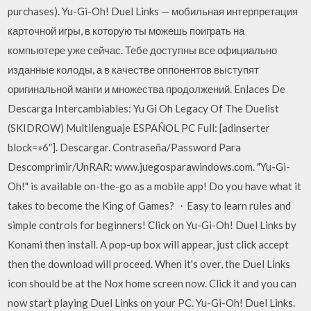
purchases). Yu-Gi-Oh! Duel Links — мобильная интерпретация
карточной игры, в которую ты можешь поиграть на
компьютере уже сейчас. Тебе доступны все официально
изданные колоды, а в качестве оппонентов выступят
оригинальной манги и множества продолжений. Enlaces De
Descarga Intercambiables: Yu Gi Oh Legacy Of The Duelist
(SKIDROW) Multilenguaje ESPAÑOL PC Full: [adinserter
block=»6″]. Descargar. Contraseña/Password Para
Descomprimir/UnRAR: www.juegosparawindows.com. "Yu-Gi-
Oh!" is available on-the-go as a mobile app! Do you have what it
takes to become the King of Games? ・Easy to learn rules and
simple controls for beginners! Click on Yu-Gi-Oh! Duel Links by
Konami then install. A pop-up box will appear, just click accept
then the download will proceed. When it's over, the Duel Links
icon should be at the Nox home screen now. Click it and you can
now start playing Duel Links on your PC. Yu-Gi-Oh! Duel Links.