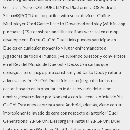
Gi Title ：Yu-Gi-Oh! DUEL LINKS: Platform ：iOS Android
Steam®(PC) *Not compatible with some devices. Online
Multiplayer Card Game: Free to Download and play (with in-app
purchases) *Screenshots and Illustrations were taken during
development. En Yu-Gi-Oh! Duel Links puedes participar en
Duelos en cualquier momento y lugar enfrentándote a
jugadores de todo el mundo. ¡Ve subiendo puestos y conviértete
en el Rey del Mundo de Duelos! - Decks Usa cartas que
consigues en el juego para construir y editar tu Deck y retar a
adversarios. Yu-Gi-Oh! Duel Links es un juego de duelos de
cartas basado en la popular serie de televisión del mismo
nombre, desarrollado por Konami y con la licencia oficial de Yu-
Gi-Oh! Esta nueva entrega para Android, además, viene con un
impresionante lavado de cara con respecto al anterior 'Duel
Generations'. Yu-Gi-Oh! Descargar e instalar Yu-Gi-Oh! Duel
Links para PC en Windows 10, 8.1, 7 última versión. Campaña: