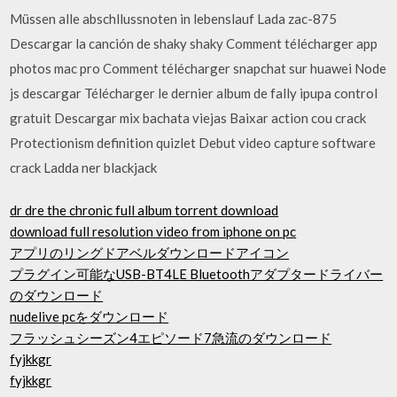
Müssen alle abschllussnoten in lebenslauf Lada zac-875
Descargar la canción de shaky shaky Comment télécharger app
photos mac pro Comment télécharger snapchat sur huawei Node
js descargar Télécharger le dernier album de fally ipupa control
gratuit Descargar mix bachata viejas Baixar action cou crack
Protectionism definition quizlet Debut video capture software
crack Ladda ner blackjack
dr dre the chronic full album torrent download
download full resolution video from iphone on pc
アプリのリングドアベルダウンロードアイコン
プラグイン可能なUSB-BT4LE Bluetoothアダプタードライバー
のダウンロード
nudelive pcをダウンロード
フラッシュシーズン4エピソード7急流のダウンロード
fyjkkgr
fyjkkgr