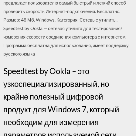
предлагает пользователю самый быстрый и легкий способ
проверить скорость Интернет-подключения. Бесплатно.
Размер: 48 Мб. Windows. Категория: Сетевые утилиты.
Speedtest by Ookla — сетевая утилита для тестирования/
измерения скорости соединения компьютера с интернетом.
Программа бесплатна для использования, имеет поддержку
русского языка
Speedtest by Ookla – это
узкоспециализированный, но
крайне полезный цифровой
продукт для Windows 7, который
необходим для измерения
параметров используемой сети.