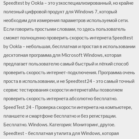
Speedtest by Ookla – это узкоспециализированный, но крайне
полезный цифровой продукт для Windows 7, который
необходим для измерения параметров используемой сети.
Если говорить простыми словами, то здесь пользователь
сможет полноценно проверить скорость интернета Speedtest
by Ookla – небольшая, бесплатная и простая в использовании
десктопная программа для Microsoft Windows, которая
предлагает пользователю самый быстрый и лёгкий способ
проверить скорость интернет-подключения. Программа очень
проста в использовании, и не Speedtest24 - это самый точный
сервис тестирования скорости интернетаМы позволяем
проверить скорость интернета абсолютно бесплатно.
SpeedTest 24 - Проверка скорости интернета на компьютере,
планшете и смартфоне бесплатно и без регистрации.
Бесплатно. Windows. Категория: Мониторинг, другое.
Speedtest - бесплатная утилита для Windows, которая