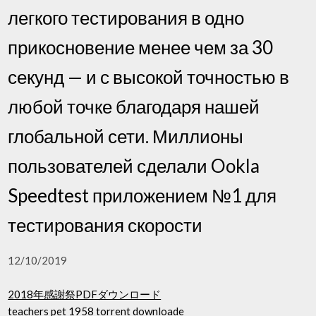
легкого тестирования в одно
прикосновение менее чем за 30
секунд — и с высокой точностью в
любой точке благодаря нашей
глобальной сети. Миллионы
пользователей сделали Ookla
Speedtest приложением №1 для
тестирования скорости
12/10/2019
2018年感謝祭PDFダウンロード
teachers pet 1958 torrent downloade