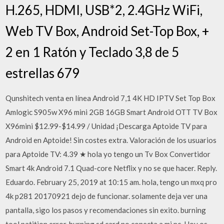
H.265, HDMI, USB*2, 2.4GHz WiFi,
Web TV Box, Android Set-Top Box, +
2 en 1 Ratón y Teclado 3,8 de 5
estrellas 679
Qunshitech venta en línea Android 7,1 4K HD IPTV Set Top Box
Amlogic S905w X96 mini 2GB 16GB Smart Android OTT TV Box
X96mini $12.99-$14.99 / Unidad ¡Descarga Aptoide TV para
Android en Aptoide! Sin costes extra. Valoración de los usuarios
para Aptoide TV: 4.39 ★ hola yo tengo un Tv Box Convertidor
Smart 4k Android 7.1 Quad-core Netflix y no se que hacer. Reply.
Eduardo. February 25, 2019 at 10:15 am. hola, tengo un mxq pro
4k p281 20170921 dejo de funcionar. solamente deja ver una
pantalla, sigo los pasos y recomendaciones sin exito. burning
tool patition error, burning sd card no conecta a mi pc. Hoy os